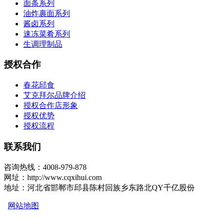
面条系列
油炸裹面系列
酱卤系列
速冻菜肴系列
生调理制品
授权合作
春花邱食
艾克拜尔品牌介绍
授权合作店形象
授权优势
授权流程
联系我们
咨询热线：4008-979-878
网址：http://www.cqxihui.com
地址：河北省邯郸市邱县陈村回族乡东路北QY千亿股份
网站地图