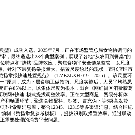
型》成功入选。2025年7月，正在市场监管总局食物协调司的
评审，最终遴选出28个典型案例，展现了各地“从农田到餐桌”的
位特点和“烧烤”品牌效应，聚焦食物平安全链条监管，以尺度
持。针对下层赞扬举报量大、措置尺度纷歧的现状，市张店区市
快速处置规范》（T/ZBZLXH 019—2025）。该尺度环
同一”原则，成为下层食物工做指南。尺度实施后，人员平均熟悉
不变正在85%以上。以集体尺度为根本，出台《网红街区消费胶葛
互联网+快速”模式提拔调整效率。正在大型商超、贸易分析体、
出产和畅通环节，聚焦食物配料、标签、冒充伪下等6类高发赞
索赔消息库，整合12345、12315等多渠道消息。结合区纪
。编制《赞扬举复参考模板》，提拔识别取措置效率。通过联动
正需要处理的消费平安问题。