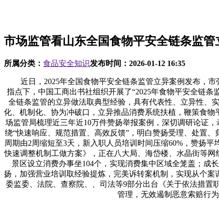
市场监管看山东全国食物平安全链条监管
所属分类：
食品安全知识
发布时间：
2026-01-12 16:35
近日，2025年全国食物平安全链条监管立异案例发布，市张
指点下，中国工商出书社组织开展了“2025年食物平安全链条
全链条监管的立异做法取典型经验，具有代表性、立异性、实
化、机制化、协为冲破口，立异推品消费系统扶植，鞭策食物
场监管局梳理近三年近10万件赞扬举报案例，深切调研论证，牵头
绕“快速响应、规范措置、高效反馈”，明白赞扬受理、处置、
周期由2周缩短至3天，新入职人员培训时间压缩60%，赞扬平
快速调整机制工做方案》，正在八大局、海岱楼、水晶街等网红
景区设立消费办事坐104个，实现消费集中区域全笼盖；成
扬，加强营业培训取经验提炼，完美诉转案机制，实现从个案调整
委监委、法院、查察院、、司法等9部分出台《关于依法措置
管理，无效遏制恶意索赔行为