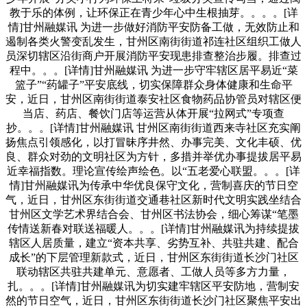
教于乐的体例，让环保正在青少年心中生根抽芽。。。。[详
情]甘州融媒讯 为进一步做好消防平安防备工做，无效防止和
遏制各类火警变乱发生，甘州区南街街道祁连社区组织工做人
员深切辖区沿街商户开展消防平安现患排查整治步履。排查过
程中。。。[详情]甘州融媒讯 为进一步守牢辖区居平易近“菜
篮子”“药罐子”平安底线，切实保障群众身体健康和生命平
安，近日，甘州区南街街道泰安社区食物药品协管员对辖区便
当店、药店、餐饮门店等运营从体开展“拉网式”专项查
抄。。。[详情]甘州融媒讯 甘州区南街街道西来寺社区充实阐
扬焦点引领感化，以打冒昧序井然、办事完美、文化丰硕、优
良、群众对劲的文明社区为方针，多措并举优办事提拔居平易
近幸福指数。理论宣传绘声绘色。以“五老爱心联盟。。。[详
情]甘州融媒讯为传承中华优良保守文化，营制喜庆的节日空
气，近日，甘州区东街街道交通巷社区新时代文明实践坐结合
甘州区文学艺术界结合会、甘州区书法协会，细心筹谋“笔墨
传情送新春对联送福暖人。。。[详情]甘州融媒讯为持续提拔
辖区人居质量，建立“资本共享、劣势互补、共驻共建、配合
成长”的下层管理新款式，近日，甘州区东街街道长沙门社区
联动辖区共驻共建单元、意愿者、工做人员等多方力量，
扎。。。[详情]甘州融媒讯为切实建牢辖区平安防地，营制安
然的节日空气，近日，甘州区东街街道长沙门社区聚焦平安出