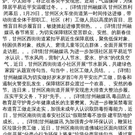
炉、小太阳等，存正在各类平安现患。近期，气温骤降，为保
障居平易近平安温暖过冬。。。[详情]甘州融媒讯 甘州区胜利
闭幕后，1月29日，甘州区火车坐街道第一时间传达进修，带
动街道全体干部职工、社区（村）工做人员以高度的盲目、思
惟盲目和步履盲目，敏捷掀起进修贯彻热。。。[详情]甘州融
媒讯 春节将至，为切实保障辖区坚苦群众、安然、的新春佳
节，甘州区西街街道紧扣平易近生保障底线，聚焦低保对象、
特困供养对象、残疾人、窘境儿童等沉点群体，全面开展节前
走访慰。。。[详情]甘州融媒讯 为进一步加强社区居平易近节
水认识，节水风尚，营制“人人节水、爱水、护水”的优良空
气，近日，甘州区西街街道小社区开展“节水新风，共建绿色
家园”从题宣传勾当。勾当中，社区工做人员结。。。[详情]
甘州融媒讯为切实做好岁末岁首年月平安出产工做，防备和
遏制火警变乱发生，保障辖区群众渡过一个欢喜、、安然的春
节。连日来，甘州区南街道开展平安现患大排查大整治步履。
压实平安义务，下好“先手。。。[详情]甘州融媒讯 毒品防止
教育是守护青少年健康成长的主要樊篱。为进一步鞭策禁毒宣
布道育工做走深走实，加强未成年人认识取防毒拒毒能力，近
日，甘州区南街街道泰安社区以“假期禁毒不放假·建牢防地护
成长。。。[详情]甘州融媒讯 为加强青少年环保认识，鞭策社
区垃圾分类工做，近日，甘州区南街街道佛城社区面向辖区青
少年开展“分类小行为环保上将来”垃圾分类宣传勾当，通过寓