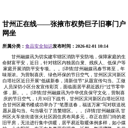
甘州正在线——张掖市权势巨子旧事门户
网坐
所属分类：
食品安全知识
发布时间：
2026-02-01 10:14
甘州融媒讯为切实建牢辖区消防平安防地，保障家庭的生
命财富平安，近日，针对辖区内独居白叟、残疾人、低保户等
家庭开展消防平安专项。。。[详情]甘州融媒讯春节将至，年
味渐浓。为营制喜庆、绿色环保的节日空气，甘州区滨河新区
白塔社区近日开展“低碳新春，清新佳节”从题宣传勾当。工做
人员深切小区分发宣传彩页，面临面居平易近践行“过节零华
侈，新。。。[详情]甘州融媒讯为中华优良保守文化，营制喜
庆的节日空气，1月30日下战书，甘州区滨河新区白塔社区结
合甘州区藏书楼成功举办了“笔墨送春，福送万家”写对联送祝
愿从题勾当。勾当吸引了浩繁辖区。。。[详情]甘州融媒讯 甘
州区火车坐街道张火社区因住房布局多元，存正在部门待的老
旧平房，无法进行集中供暖，居平易近取暖体例多样，如小煤