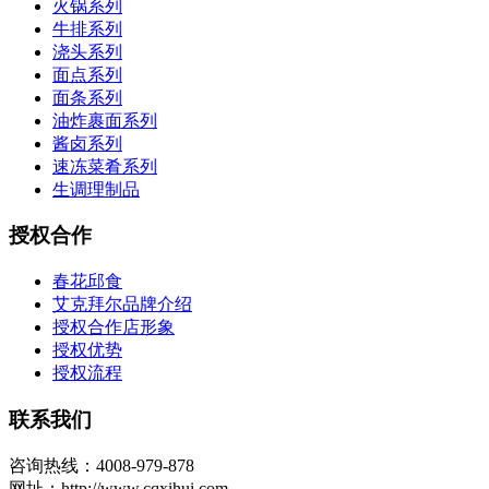
火锅系列
牛排系列
浇头系列
面点系列
面条系列
油炸裹面系列
酱卤系列
速冻菜肴系列
生调理制品
授权合作
春花邱食
艾克拜尔品牌介绍
授权合作店形象
授权优势
授权流程
联系我们
咨询热线：4008-979-878
网址：http://www.cqxihui.com