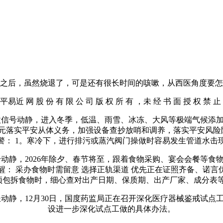
后，虽然烧退了，可是还有很长时间的咳嗽，从西医角度要怎
近 网 股 份 有 限 公 司 版 权 所 有 ，未 经 书 面 授 权 禁 止
微信号动静，进入冬季，低温、雨雪、冰冻、大风等极端气候添
元落实平安从体义务，加强设备查抄放哨和调养，落实平安风险防
警： 1。寒冷下，进行排污或蒸汽阀门操做时容易发生管道水击
动静，2026年除夕、春节将至，跟着食物采购、宴会会餐等
： 采办食物时需留意 选择正轨渠道 优先正在证照齐备、诺言
办预包拆食物时，细心查对出产日期、保质期、出产厂家、成分表等
动静，12月30日，国度药监局正在召开深化医疗器械鉴戒试
设进一步深化试点工做的具体办法。