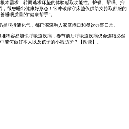
的根本需求，转而逃求床垫的体验感取功能性。护脊、帮眠、抑
招，帮您睡出健康好形态！它冲破保守床垫仅供给支持取舒服的
善睡眠质量的“健康帮手”。
仍是瓶拆液化气，都已深深融入家庭糊口和餐饮办事日常。
堆积容易加快呼吸道疾病，春节前后呼吸道疾病仍会连结必然
中若何做好本人以及孩子的小我防护？【阅读】。