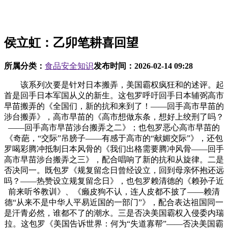
侯立虹：乙卯笔耕喜回望
所属分类：
食品安全知识
发布时间：
2026-02-14 09:28
该系列次要是针对日本搬弄，美国霸权疯狂和的述评。起
首是回手日本军国从义的新生。这包罗呼吁回手日本辅弼高市
早苗搬弄的《全国们，新的抗和来到了！——回手高市早苗的
涉台搬弄》，高市早苗的《高市想做东条，想好上绞刑了吗？
——回手高市早苗涉台搬弄之二》；也包罗恶心高市早苗的
《奇葩，“交际”吊膀子——有感于高市的“献媚交际”》，还包
罗喝彩腾冲抵制日本风骨的《我们出格需要腾冲风骨——回手
高市早苗涉台搬弄之三》，配合唱响了新的抗和从旋律。二是
否决同一。既包罗《规复留念日曾经设立，回到母亲怀抱还远
吗？——热赞设立规复留念日》，也包罗赖清德的《赖孙子近
前来听爷教训》、《癞皮狗不认，连人皮都不披了——赖清
德“从来不是中华人平易近国的一部门”》，配合表达祖国同一
是汗青必然，谁都不了的潮水。三是否决美国霸权入侵委内瑞
拉。这包罗《美国告诉世界：何为“失道寡帮”——否决美国霸