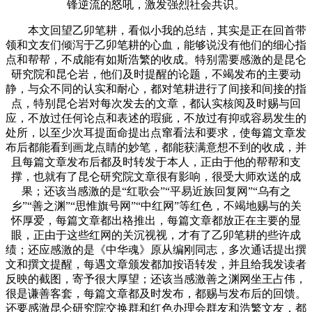
锋逆流的怒吼，激发强烈社会共识。
本文回望乙卯笔耕，看似小我的总结，其实是正在回首带
领和文友们倾泻于乙卯笔耕的心血，能够说没有他们的细心指
点和帮帮，不成能有如斯浩繁的收成。特别需要感激的是昆仑
研究院和昆仑岩，他们及时提醒的论题，不竭发布的主要动
静，与众不同的认实和耐心，都对笔耕进行了间接和间接的指
点，特别昆仑岩对每次发去的文章，都认实核阅及时赐与回
应，不放过任何论点和表述的瑕疵，不放过有抑或容易发生的
处所，以至少次耳提面命提出点窜看法和要求，使每篇文章发
布后都能看到画龙点睛的妙笔，都能获满意想不到的收成，并
且每篇文章发布后都及时转发于本人，正由于他的帮帮和支
撑，也就有了昆仑研究院文章很有影响，很受大师欢送的成
果；还该当感激的是“红歌会”“平易近族回复网”“乌有之
乡”“善之渊”“思惟旗号网”“中红网”等红色，不竭地赐与的关
怀厚爱，每篇文章都出格推出，每篇文章都放正在主要的显
眼，正由于这些红网的关沉视视，才有了乙卯笔耕的些许成
绩；还应感激的是《中华魂》原从编刚同志，多次通话提出撰
文和撰文提醒，每遇文章颁发都加按语转发，并且给我发读者
反映的截图，寄予很大厚望；还该当感激善之渊网坐王占伟，
很是谦善客套，每篇文章都及时发布，都赐与发布后的回馈。
还要感激昆仑研究院交换群和红色办理会群友和浩繁文友，都