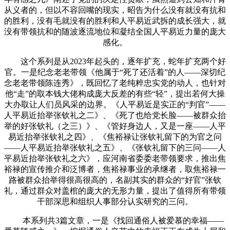
从义者的，但以不容回嘴的现实，昭告为什么没有就没有抗和
的胜利，没有毛就没有的胜利和人平易近武拆的成长强大，就
没有带领抗和的随波逐流地位和凝结全国人平易近力量的庞大
感化。
这个系列是从2023年起头的，逐年扩充，蛇年扩充两个好
官。一是纪念老老带领《他属于“死了还活着”的人——深切纪
念老老带领陈连秀》，既回忆了老纯粹忠实党的动人，也针对
他“走”的取本钱大佬构成庞大反差的有些“轻”，提出若何大操
大办取让人们员风采的边界。《人平易近是实正的“判官”——
人平易近抬举张钦礼之二》、《死了也给党长脸——被群众抬
举的好张钦礼（之三）》、《管好身边人，又是一座——人平
易近抬举张钦礼之四》、《焦裕禄让张钦礼留下的为官之问
——人平易近抬举张钦礼之五》、《张钦礼留下的三问——人
平易近抬举张钦礼之六》，应河南省委委老带领要求，推出焦
裕禄的宣传推介和泛博者，焦裕禄事业的承继者，取焦裕禄一
路被群众抬举得很高很高的，名副其实的群众的“好官”张钦
礼，通过群众对盖棺的庞大的无形力量，提出了值得所有带领
干部深思和组织人事部分认实研究的三问。
本系列共3篇文章，一是《找回通俗人被爱慕的幸福——