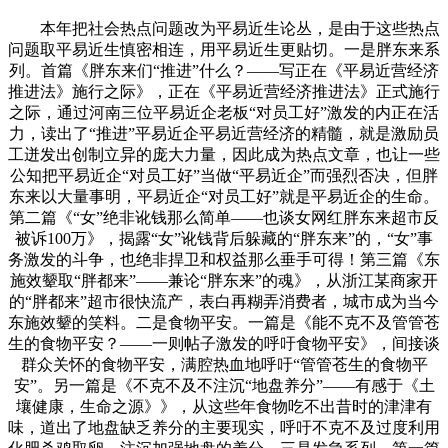
本年把社会热点问题改为平易近生论丛，是由于这些热点
问题取平易近生慎密相连，用平易近生更贴切。一是胖东来系
列。首篇《胖东来们“推进”什么？——写正在《平易近营经济
推进法》施行之际》，正在《平易近营经济推进法》正式施行
之际，通过河南三位平易近企老板“对员工好”激发的内正在活
力，读出了“推进”平易近企平易近营经济的精髓，就是激励员
工迸发出创制立异的庞大力量，因此成为热点文章，也让一些
公知把平易近企“对员工好”当做“平易近企”而强烈否决，但胖
东来以大量事明，平易近企“对员工好”就是平易近企的生命。
第二篇《“女”绝非讹钱那么简单——也谈女网红胖东来超市反
被诉100万》，揭露“女”讹钱背后躲藏的“胖东来”的，“女”事
务激发的斗争，也绝非捍卫和权益那么垂手可得！第三篇《东
施效颦取“胖都来”——兼论“胖东来”的魂》，从浙江某商家开
的“胖都来”超市很快流产，表白再糊弄消费者，城市成为当今
东施效颦的笑料。二是食物平安。一篇是《能不克不及管管苍
生的食物平安？——一则帖子激发的呼吁食物平安》，间接谈
群众关怀的食物平安，满腔热血地呼吁“管管苍生的食物平
安”。另一篇是《不克不及不注沉“地盘养分”——有感于《土
壤健康，生命之源》》，从这些年食物吃不出昔时的津津有
味，道出了地盘缺乏养分的主要现实，呼吁不克不及过度利用