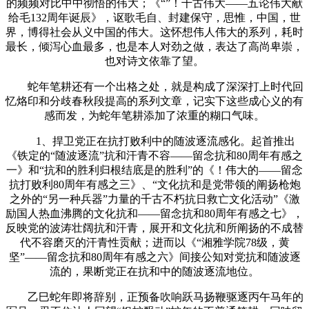
的频频对比中中彻悟的伟大；《“”！千古伟大——五论伟大献
给毛132周年诞辰》，讴歌毛自、封建保守，思惟，中国，世
界，博得社会从义中国的伟大。这怀想伟人伟大的系列，耗时
最长，倾泻心血最多，也是本人对劲之做，表达了高尚卑崇，
也对诗文依靠了望。
蛇年笔耕还有一个出格之处，就是构成了深深打上时代回
忆烙印和分歧春秋段提高的系列文章，记实下这些成心义的有
感而发，为蛇年笔耕添加了浓重的糊口气味。
1、捍卫党正在抗打败利中的随波逐流感化。起首推出
《铁定的“随波逐流”抗和汗青不容——留念抗和80周年有感之
一》和“抗和的胜利归根结底是的胜利”的《！伟大的——留念
抗打败利80周年有感之三》、“文化抗和是党带领的阐扬枪炮
之外的“另一种兵器”力量的千古不朽抗日救亡文化活动”《激
励国人热血沸腾的文化抗和——留念抗和80周年有感之七》，
反映党的波涛壮阔抗和汗青，展开和文化抗和所阐扬的不成替
代不容磨灭的汗青性贡献；进而以《“湘雅学院78级，黄
坚”——留念抗和80周年有感之六》间接公知对党抗和随波逐
流的，果断党正在抗和中的随波逐流地位。
乙巳蛇年即将辞别，正预备吹响跃马扬鞭驱逐丙午马年的