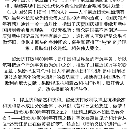
和，凝结实现中国式现代化本色性推进配合敷裕澎湃力量；
《九九国父祭！续写《有的人》——人平易近留念毛如潮有
感》虽然不长却成为留念伟人逝世49周年的热点，《国庆76周
年有感》通过一冷一热对比，指出了庆贺国庆却非要绕开新中
国缔制者的反常现象；《以无视听：留念建国毫不是倒退——
庆贺新中国诞辰76周年有感之二》，通过有人叵测把留念毛当
做怀旧、倒退走回头的各种怪论，催生和帮推了“热”的奇异现
象，反映出什么是线、相关伟人要文。
留念抗打败利80周年，是中国和世界反的严沉事务，所以
笔耕把这个严沉事务做为沉中之沉，推出了11篇近10万字沉磅
文章，果断捍卫习总“中国人平易近抗日和平胜利是中国阐扬
随波逐流感化的伟大胜利”的权势巨子，果断捍卫中国匹敌打
败利的庞大贡献，果断捍卫抗和豪杰和抗打败利，取汗青从
义、改头换面的进行斗争。
3、捍卫抗和豪杰和抗和。留念抗打败利取捍卫抗和豪杰
和抗和是不成朋分的全体，不只以《昔时日寇还想狂，做梦！
——留念抗和80周年有感之五》《汪精卫何故不如国蠹蒋介
石？——留念抗和80周年有感之四》等次要篇目鬼子和汗青从
义“还想狂是正在做黄粱好梦”。还通过《唱响义怯军进行曲捍