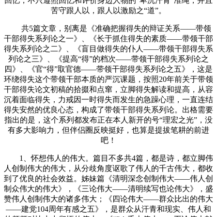
回忆，不只遵照回忆和评价身边人物的“卑沉汗青”准绳，并且
苦守跟人以，跟人以激励之“道”。
共5篇文章，别离是《准确把握得失的辩证关系——带领
干部得失系列论之一》、《长于抓住得失的素质——带领干部
得失系列论之二》、《盲目做得失的仆人——带领干部得失系
列论之三》、《提高“得”的档次——带领干部得失系列论之
四》、《官“得”取官德——带领干部得失系列论之五》，这是
环绕得失这个带领干部本质的严沉课题，按照20年前关于带领
干部得失论文初稿的拾掇和点窜，立脚得失解读和提高，从容
沉着面临得失，力戒因一时得失而发生的急躁心理，一直连结
得失安然的优良心态，构成了带领干部得失系列论。出格需要
指出的是，这个系列都发布正在本人新开的号“理宏之光”，没
有多大影响力，但伴侣圈反映挺好，也算是提拔笔耕的前进
吧！
1、怀想伟人的伟大。篇目不多共4篇，都是诗，都立脚伟
人创制伟大的伟大，从分歧角度讴歌了伟人的千古伟大，都收
到了优良的社会效益。姊妹篇《清明深念创制伟大——伟人创
制众伟大的伟大》，《三论伟大——清明续写也论伟大》，盛
赞伟人创制伟大的诸多伟大；《四论伟大——群众比出的伟大
——建党104周年有感之五》，是群众从汗青和现实、伟人和