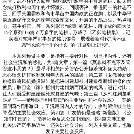
军号，忍不住让人回望“银蛇飘动”蛇年的不普通笔耕，回味留
念抗打败利80周年的壮怀激烈，回顾否决、推进同一的壮志不
已，回手美国霸权和高市早苗中国内政的正在胸，以及中华平
易近族保守文化的蛇年探索蛇文化，开展的平易近生、热点核
心、苍生好官、等一系列彰显“蛇舞”的笔耕，所收成的四大类
15个系列106篇55万多字的笔耕，形成了《乙卯笔耕集》，记
实着对蛇年严沉事务的铭肌镂骨，展现着新时代“满怀但
愿”“以蛇行千里的干劲”的“开辟朝上进步”。
本系列称做主要，是指有主要针对性，明显指向性，还有
社会注沉和的感化，共4篇文章，第一篇《莫非就不克不及管
管这小我的？》是呼吁相关部分管管公开扼杀抗和庞大功勋，
恶心留念抗打败利80周年大阅兵的跳梁；第二篇《女教师新婚
跳楼取鸣凤抗婚投湖》是把讲封建却被封建逼得新婚跳楼的女
教员，取巴金《家》抵制封建婚姻而跳湖的鸣凤，进行对比，
让人们感受封建婚姻死灰复燃的气味；第三篇《从韩红到董明
珠的“”——董明珠“拒用海归”的主要导向和社会效应》，表扬
董明珠“拒用海归”，了沉用国内人才的导向，收到留洋镀金热
降温的主要社会效应。第四篇《“友情仍是侵略”新翻版》《公
知们中国的》，指导社会反思公知中国的。这4篇关涉主要，
也关涉严沉平易近生，还关涉社会导向，列入主要文章，也激
发了主要社会反应。