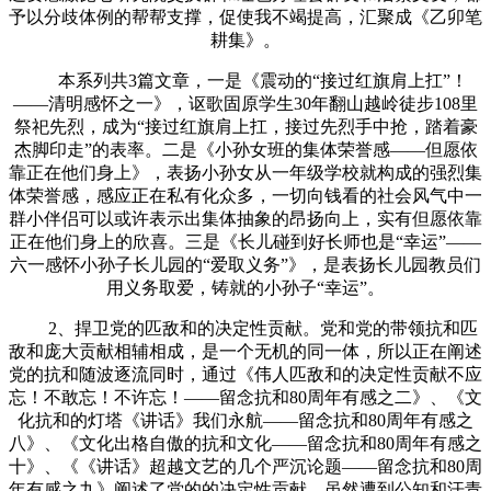
予以分歧体例的帮帮支撑，促使我不竭提高，汇聚成《乙卯笔
耕集》。
本系列共3篇文章，一是《震动的“接过红旗肩上扛”！
——清明感怀之一》，讴歌固原学生30年翻山越岭徒步108里
祭祀先烈，成为“接过红旗肩上扛，接过先烈手中抢，踏着豪
杰脚印走”的表率。二是《小孙女班的集体荣誉感——但愿依
靠正在他们身上》，表扬小孙女从一年级学校就构成的强烈集
体荣誉感，感应正在私有化众多，一切向钱看的社会风气中一
群小伴侣可以或许表示出集体抽象的昂扬向上，实有但愿依靠
正在他们身上的欣喜。三是《长儿碰到好长师也是“幸运”——
六一感怀小孙子长儿园的“爱取义务”》，是表扬长儿园教员们
用义务取爱，铸就的小孙子“幸运”。
2、捍卫党的匹敌和的决定性贡献。党和党的带领抗和匹
敌和庞大贡献相辅相成，是一个无机的同一体，所以正在阐述
党的抗和随波逐流同时，通过《伟人匹敌和的决定性贡献不应
忘！不敢忘！不许忘！——留念抗和80周年有感之二》、《文
化抗和的灯塔《讲话》我们永航——留念抗和80周年有感之
八》、《文化出格自傲的抗和文化——留念抗和80周年有感之
十》、《《讲话》超越文艺的几个严沉论题——留念抗和80周
年有感之九》阐述了党的的决定性贡献，虽然遭到公知和汗青