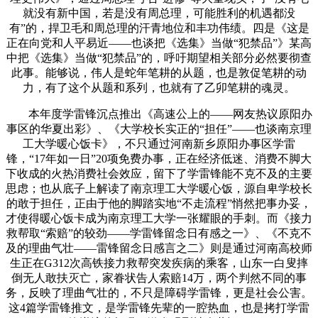
就没有新中国，若是没有周总理，可能胜利的机遇都没
有”的，捍卫毛和周总理的汗青地位和丰功伟绩。四是《这是
正在向党和人平易近——也谈把《选集》当做“犯禁品”》某高
中把《选集》当做“犯禁品”的，呼吁期望相关部分必然要彻查
此事。能够说，伟人是蛇年笔耕的从题，也是敦促笔耕的动
力，有了这个从题和系列，也就有了乙卯笔耕的魂灵。
本年度学雷锋沉点推出《高速公上的——网友热议原阳办
事区的华夏出彩》、《大学校长实正的“担任”——也谈南京理
工大学暖心饭卡》，不只通过河南新乡原阳办事区学雷
锋，“17年如一日”20项免费办事，正在经济低迷、消费不脚大
下收成的火热消费社会效应，留下了学雷锋能不克不及的主要
思虑；也从底子上解读了南京理工大学暖心饭，源自卑学校长
的敢于担任，正由于他的脚踏实地“不走流程”悄然把事办妥，
才使得暖心饭卡成为南京理工大学一张耀眼的手刺。而《接力
救帮取“索赔”的较劲——学雷锋留念日有感之一》、《不克不
及的理曲气壮——雷锋留念日感言之二》则是通过河南高校师
生正在G312次高铁接力救帮突发疾病的乘客，山东一白叟摔
倒无人敢扶灭亡，家眷状告人索赔14万，两个判然不同的事
务，反映了理曲气壮的，不只是障碍学雷锋，更是社会公害。
这4篇学雷锋推文，是学雷锋先辈的一腔热血，也是拷打学雷