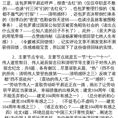
三是。这包罗网平易近呼声，彻查“去红”的《仅仅夺职是不敷
的——也谈“付三河”们的“去红化”》，也包罗整理打假的《鬼
都不服气的“打假”！——清明感怀》，还包罗否决帮倒忙捧杀
的《别李白的“密意”也勤奋惊天逆转——也谈泾县旅客被围殴
事务》，还包罗通过国策公知贺滨被罢免昭告社会的《读出点
什么没有？——公知八道的日子不长了》。此外，《居大声远
的用笔带领——点赞姚待献《品读杨家卿传授回望七秩人生有
感》》、《令媛难买回馈情》，记实评论文章不测发觉和不测
获得回馈，倍感难能宝贵，所以留下了这份值得回味的实情。
2、主要节点专论。主要节点就是五一节“七一”“十一”、
伟人逝世祭日、伟人诞辰留念日和清明节等主要日子对伟人的
留念纪念，共8篇，各有侧沉，尽显讴歌从题。“热”《挡不住
的所向：清明伟人荣登热搜第一——清明感怀之三》反映了谁
都“挡不居处向”，《震动的伟人“五一”——“五一”感怀》“五
一”劳动节伟人一直取劳动听平易近正在一路，画出了让劳动
听平易近当家做从、幸福骄傲的出格风光；建党104周年《毫
不能丢弃初心——建党104周年有感之一》、《总分析的初心
——建党104周年有感之二》、《不提毛心不虚吗？——建党
104周年有感之三》、《谁正在初心？——建党104周年有感之
四》论文4篇，环绕总提出“中国三大汗青性贡献”，阐述怎
样“为中国人平易近谋幸福，为中华平易近族谋回复”的初心