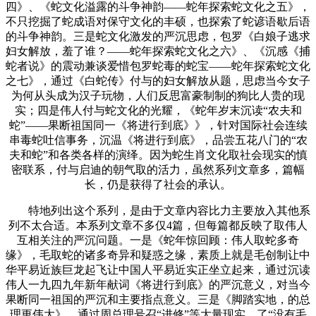
四》、《蛇文化溢露的斗争神韵——蛇年探索蛇文化之五》，
不只挖掘了蛇成语对保守文化的丰硕，也探索了蛇谚语歇后语
的斗争神韵。三是蛇文化激发的严沉思虑，包罗《白娘子逃求
妇女解放，羞了谁？——蛇年探索蛇文化之六》、《沉感《捕
蛇者说》的震动兼谈爱惜包罗蛇毒的蛇宝——蛇年探索蛇文化
之七》，通过《白蛇传》付与的妇女解放从题，思虑当今女子
为何从头成为汉子玩物，人们反思富豪制制的狗比人贵的现
实；四是伟人付与蛇文化的光耀，《蛇年岁末沉读“农夫和
蛇”——果断祖国同一《将进行到底》》，针对国际社会连续
串毒蛇吐信事务，沉温《将进行到底》，品尝五花八门的“农
夫和蛇”和各类各样的演绎。因为蛇生肖文化取社会现实的慎
密联系，付与启迪的朝气取的活力，虽然系列文章多，篇幅
长，仍是获得了社会的承认。
特地列出这个系列，是由于文章内容比力主要放入其他系
列不太合适。本系列文章不多仅4篇，但每篇都反映了取伟人
互相关注的严沉问题。一是《蛇年惊回顾：伟人取蛇多奇
缘》，毛取蛇的诸多奇异和疑惑之缘，素质上就是毛创制让中
华平易近族巨龙起飞让中国人平易近实正坐立起来，通过沉读
伟人一九四九年新年献词《将进行到底》的严沉意义，对当今
果断同一祖国的严沉和主要指点意义。三是《脚踏实地，的总
理更伟大》，通过周总理号召“进修”等大量现实，了“没有毛