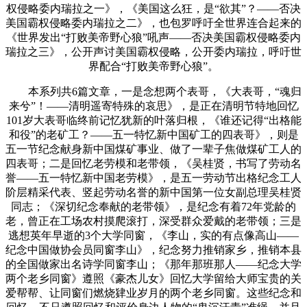
权侵略委内瑞拉之一》，《美国这么狂，是“欲其”？——否决
美国霸权侵略委内瑞拉之二》，也包罗呼吁全世界连合起来的
《世界发出“打败美帝野心狼”吼声——否决美国霸权侵略委内
瑞拉之三》，公开声讨美国霸权侵略，公开委内瑞拉，呼吁世
界配合“打败美帝野心狼”。
本系列共6篇文章，一是念想两个表哥，《大表哥，“魂归
来兮”！——清明遥寄特殊的哀思》，是正在清明节特地回忆
101岁大表哥临终前记忆犹新的叶落归根，《谁还记得“出格能
和役”的老矿工？——五一特忆新中国矿工的四表哥》，则是
五一节纪念献身新中国煤矿事业、做了一辈子焦做煤矿工人的
四表哥；二是回忆老劳模和老带领，《吴桂贤，书写了劳动名
誉——五一特忆新中国老劳模》，是五一劳动节出格纪念工人
阶层精采代表、竖起劳动名誉的新中国第一位女副总理吴桂贤
同志；《深切纪念奉献的老带领》，是纪念有着72年党龄的
老，曾正在工场农村摸爬滚打，深受群众爱戴的老带领；三是
逃想英年早逝的3个大学同窗，《李山，实的有点像高山——
纪念中国做协会员同窗李山》，纪念努力推销家乡，推销本县
的全国做家出名诗学同窗李山；《那年那班那人——纪念大学
两个老乡同窗》遵照《豪杰儿女》回忆大学留给大师宝贵的关
爱帮帮、让同窗们燃烧肄业岁月的两个老乡同窗。这些纪念和