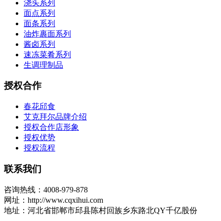
浇头系列
面点系列
面条系列
油炸裹面系列
酱卤系列
速冻菜肴系列
生调理制品
授权合作
春花邱食
艾克拜尔品牌介绍
授权合作店形象
授权优势
授权流程
联系我们
咨询热线：4008-979-878
网址：http://www.cqxihui.com
地址：河北省邯郸市邱县陈村回族乡东路北QY千亿股份