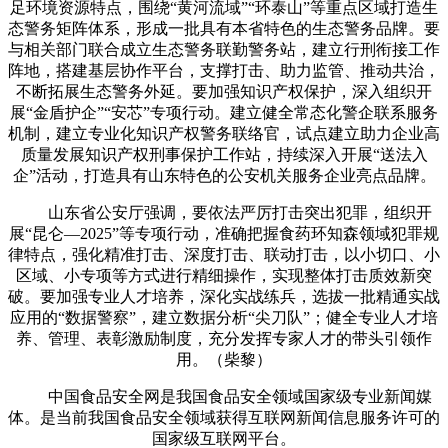
足环境资源特点，围绕“黄河流域”“环泰山”等重点区域打造生
态警务矩阵体系，形成一批具有本省特色的生态警务品牌。要
与相关部门联合成立生态警务联勤警务站，建立行刑衔接工作
阵地，搭建基层协作平台，支撑打击、助力监管、推动共治，
不断拓展生态警务外延。要加强知识产权保护，深入组织开
展“金盾护企”“安芯”专项行动。建立健全常态化警企联系服务
机制，建立专业化知识产权警务联络官，试点建立助力企业高
质量发展知识产权刑事保护工作站，持续深入开展“送法入
企”活动，打造具有山东特色的公安机关服务企业亮点品牌。
山东省公安厅强调，要依法严厉打击突出犯罪，组织开
展“昆仑—2025”等专项行动，准确把握食药环知森领域犯罪规
律特点，强化精准打击、深度打击、联动打击，以小切口、小
区域、小专项等方式进行精细操作，实现整体打击质效新突
破。要加强专业人才培养，深化实战练兵，选拔一批精通实战
应用的“数据警察”，建立数据分析“尖刀队”；健全专业人才培
养、管理、表彰激励制度，充分发挥专家人才的带头引领作
用。（柴黎）
中国食品安全网是我国食品安全领域国家级专业新闻媒
体。是当前我国食品安全领域获得互联网新闻信息服务许可的
国家级互联网平台。