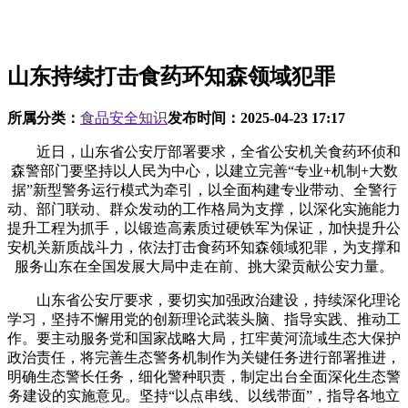
山东持续打击食药环知森领域犯罪
所属分类：
食品安全知识
发布时间：
2025-04-23 17:17
近日，山东省公安厅部署要求，全省公安机关食药环侦和
森警部门要坚持以人民为中心，以建立完善“专业+机制+大数
据”新型警务运行模式为牵引，以全面构建专业带动、全警行
动、部门联动、群众发动的工作格局为支撑，以深化实施能力
提升工程为抓手，以锻造高素质过硬铁军为保证，加快提升公
安机关新质战斗力，依法打击食药环知森领域犯罪，为支撑和
服务山东在全国发展大局中走在前、挑大梁贡献公安力量。
山东省公安厅要求，要切实加强政治建设，持续深化理论
学习，坚持不懈用党的创新理论武装头脑、指导实践、推动工
作。要主动服务党和国家战略大局，扛牢黄河流域生态大保护
政治责任，将完善生态警务机制作为关键任务进行部署推进，
明确生态警长任务，细化警种职责，制定出台全面深化生态警
务建设的实施意见。坚持“以点串线、以线带面”，指导各地立