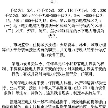
盘！
千伏为1。5米；35千伏为3。0米；110千伏为4。0米；220
千伏为5。0米；500千伏和±500千伏为8。5米；±800千伏为
15。5米；1000千伏为15。0米。第八条电力电缆线区为：
（一）地下电力电缆为电缆线米所构成的两平行线内的区域；
（二）湘江、资江、沅江、澧水和洞庭湖的水下电力电缆为
线？。
、市场监管、住房城乡扶植、天然资本、林业、城市办理
等相关部分该当按照各自的职责，共同电力行政从管部分做好
电力设备工做。
第电力设备受法令。任何单元和小我都有电力设备的权
利，不得有风险电力设备平安的行为；对风险电力设备平安的
行为，有权并及时向电力行政从管部分、门演讲。
为确保电力设备平安，保障电力扶植、出产和运营成功进
行，公共平安，按照《中华人平易近国电力法》和《电力设备
条例》等法令、律例的，连系我省现实，制定本实施法子。
新建架空电力线一般不得逾越衡宇，因受地舆前提等缘由
确需逾越的，电力扶植企业该当取衡宇所有者协商，采纳平安