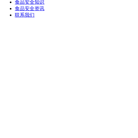
食品安全知识
食品安全资讯
联系我们