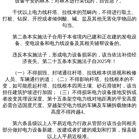
设备平安的林木；对林木进行采伐的，自告急？。
千伏以上电力线杆塔、拉线米的范畴内，不得进行取土、
打桩、钻探、开挖或者倾倒酸、碱、盐及其他无害化学物品的
勾当。
第二条本实施法子合用于本省境内已建和正在建的发电设
备、变电设备和电力线设备及其相关辅帮设备的。
违反本实施法子，形成电力设备损坏的，该当依法补偿经
济丧失。第二十五条本实施法子自2025年！
（一）不得损毁、封堵通往杆塔、拉线根本供巡视和检修
人员、车辆通行的道；（二）不得影响杆塔、拉线根本的不
变，如可能惹起杆塔、拉线根本四周土壤、砂石滑坡时，该当
担任建筑护坡进行加固；（三）不得损坏电力设备接地安拆或
者改变其埋设深度。第十五条架空电力线对地距离的平安高度
必需合适国度尺度。穿越架空电力线的车辆及车辆拆载物体的
高度不得跨越4。
第六条县级以上人平易近电力行政从管部分该当会同相关
部分做好电力设备新建、改建或者扩建的规划和打算，报县级
以上人平易近核准。