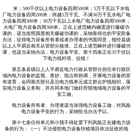
米；500千伏以上电力设备四周500米；5万千瓦以下水电
厂电力设备四周200米；跨越5万千瓦、不满30万千瓦水电厂电
力设备四周300米；30万千瓦以上水电厂电力设备四周500米；
火电厂电力设备四周300米。正在上述范畴内确需进行爆破功
课的，该当按照国度相关爆破功课的，采纳靠得住的平安防备
办法，征得电力设备所有者或者办理者的书面同意，报经县级
以上人平易近相关从管部分核准。正在上述范畴外进行爆破功
课，也该当采纳办法，电力设备平安。第十四条正在35千伏以
下电力线杆塔、拉线！
第五条县级以上人平易近电力行政从管部分担任本行政区
域内电力设备的监视、查抄、指点和协调，开展电力设备的宣
布道育，会同相关部分及沿电力线单元成立群众护线组织，落
实电力设备义务制，并共同本地门做好所辖地域电力设备的平
安工做。
电力设备所有者、办理者该当加强电力设备工做，对风险
电力设备平安的行为，采纳恰当办法予以。
第十七条任何单元和小我不得处置下列风险正在建电力设
备的行为：（一）不法侵犯电力设备扶植项目依法征收的地