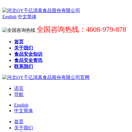
English
中文简体
全国咨询热线：4008-979-878
首页
关于我们
食品安全知识
食品安全资讯
联系我们
语言
导航
English
中文简体
首页
关于我们