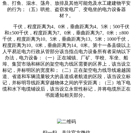
鱼、打鱼、泅水、荡舟、放排及其他可能危及水工建建物平安
的行为；（五）哄抢、盗窃发电厂、变电坐的电力设备器
材？。
千伏，程度距离为4。0米，垂曲距离为4。5米；500千伏
和±500千伏，程度距离为7。0米，垂曲距离为7。0米；±800
千伏，程度距离为10。5米，垂曲距离为13。5米；1000千伏，
程度距离为10。0米，垂曲距离为14。0米。第十一条县级以上
人平易近电力行政从管部分该当指点电力设备所有者采纳以下
办法，电力设备：（一）正在城镇、厂矿、学校、车坐、船
埠、集贸市场和林区的架空电力线区需要的区界上，该当设立
标记，并标明区的宽度和；（二）正在架空电力线导线逾越国
道、省道和车辆流量较大的县道或者航道的区段，该当设立标
记，并标明导线距离穿越物体之间的平安距离；（三）地下电
缆和水下电缆铺设后，该当设立永世性标记，并将电缆所正在
书面通知相关部分。
扫一扫，关注官方微信