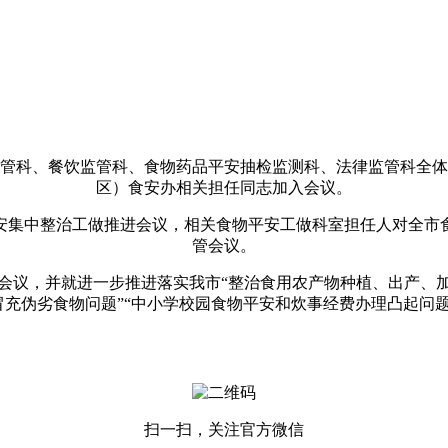
科、餐饮监管科、食物药品平安抽检监测科、法律监管科全体
区）食安办相关担任同志加入会议。
集中整治工做推进会议，相关食物平安工做科室担任人对全市
管会议。
议，并就进一步推进落实我市“整治食用农产物种植、出产、加
冒充伪劣食物问题”“中小学校园食物平安和炊事经费办理凸起问
扫一扫，关注官方微信