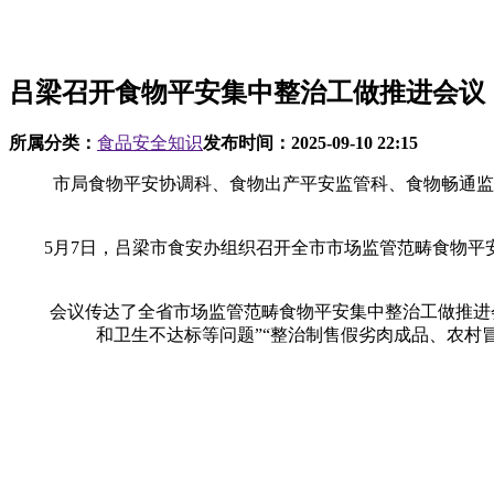
吕梁召开食物平安集中整治工做推进会议
所属分类：
食品安全知识
发布时间：
2025-09-10 22:15
市局食物平安协调科、食物出产平安监管科、食物畅通监管
5月7日，吕梁市食安办组织召开全市市场监管范畴食物平安
会议传达了全省市场监管范畴食物平安集中整治工做推进会
和卫生不达标等问题”“整治制售假劣肉成品、农村