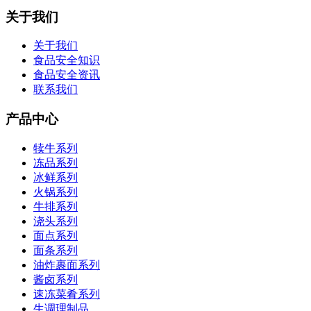
关于我们
关于我们
食品安全知识
食品安全资讯
联系我们
产品中心
犊牛系列
冻品系列
冰鲜系列
火锅系列
牛排系列
浇头系列
面点系列
面条系列
油炸裹面系列
酱卤系列
速冻菜肴系列
生调理制品