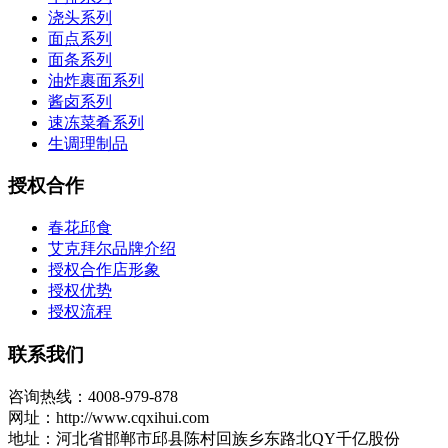
浇头系列
面点系列
面条系列
油炸裹面系列
酱卤系列
速冻菜肴系列
生调理制品
授权合作
春花邱食
艾克拜尔品牌介绍
授权合作店形象
授权优势
授权流程
联系我们
咨询热线：4008-979-878
网址：http://www.cqxihui.com
地址：河北省邯郸市邱县陈村回族乡东路北QY千亿股份