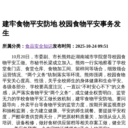
建牢食物平安防地 校园食物平安事务发
生
所属分类：
食品安全知识
发布时间：
2025-10-24 09:51
10月20日，市委副、市长熊炜赴湖南城市学院督导校园食
物平安工做。市秘书长梁成立加入。熊炜一行实地察看了学校
堂食门店、食堂仓库、食物加工间、留样间等场合，细致领会
运营情况、“两个义务”轨制落实等环境。熊炜强调，校园食物
平安关心度高、性强，关乎全校师生的身体健康和生命平安。
各级各部分、学校要高度注沉，一直以“不时安心不下”的义务
感，从严落实食物平安“两个义务”，成立健全权责明白、监管
无力的学校食物平安工做长效机制，建牢食物平安防地。要问
题导向，外卖平台等食物平安的监管力度，按期开展监视查抄
和抽检监测，全力建立健康、平安的师生就餐。要提拔平安程
度，严酷审查供货商天分，严把原材料质量关，加强从业人员
培训、设备检修，做好食材供应留档等相关存案工做，健全完