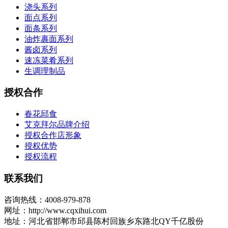
浇头系列
面点系列
面条系列
油炸裹面系列
酱卤系列
速冻菜肴系列
生调理制品
授权合作
春花邱食
艾克拜尔品牌介绍
授权合作店形象
授权优势
授权流程
联系我们
咨询热线：4008-979-878
网址：http://www.cqxihui.com
地址：河北省邯郸市邱县陈村回族乡东路北QY千亿股份