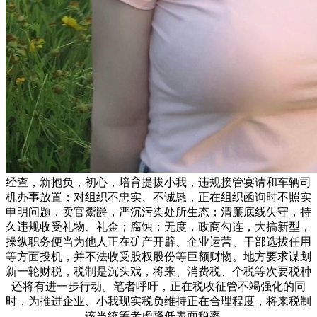
经查，新抱负，初心，培育提拔小我，违规接管宴请和车辆司
机办事放置；对组织不忠实、不诚恳，正在组织函询时不照实
申明问题，卖官鬻爵，严沉污染处所生态；清廉底线失守，持
久违规收受礼物、礼金；腐蚀；无度，政商勾连，大搞新型，
操纵职务便当为他人正在矿产开辟、企业运营、干部选拔任用
等方面投机，并不法收受股权股份等巨额财物。地方要求谋划
新一轮财税，税制是沉头戏，将来、消费税、个税等次要税种
还将有进一步行动。笔者呼吁，正在税收征管不竭强化的同
时，为推进企业、小我现实税负维持正在合理程度，将来税制
该当统筹考虑降低表面税率。