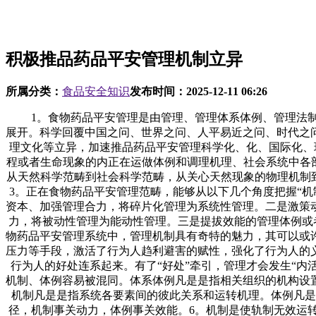
积极推品药品平安管理机制立异
所属分类：
食品安全知识
发布时间：
2025-12-11 06:26
1。食物药品平安管理是由管理、管理体系体例、管理法制、管理机制、管理体例、管理计谋、管理文化等形成的科学系统。当前，世界之变、时代之变、汗青之变正以史无前例的体例展开。科学回覆中国之问、世界之问、人平易近之问、时代之问，必需顺应时代快速成长需要，持续深化食物药品平安管理、管理体系体例、管理法制、管理机制、管理体例、管理计谋、管理文化等立异，加速推品药品平安管理科学化、化、国际化、现代化。2．“机制”是一个跨范畴、跨行业、跨学科的概念，其原指机械的构制和运转机理，后来逐渐拓展到生物体内的心理过程或者生命现象的内正在运做体例和调理机理、社会系统中各部门各要素间的彼此关系和运做法则、笼统系统中的各部门各要素间的逻辑关系和运做流程以及彼此感化体例。“机制”的概历了从天然科学范畴到社会科学范畴，从关心天然现象的物理机制到关心社会现象的轨制机制的逾越和。归纳综合说来，“机制”是指系统内各要素间彼此联系、彼此感化的活动形式和运转机理。3。正在食物药品平安管理范畴，能够从以下几个角度把握“机制”。一是整合伙本的工做载体或者平台。如分析协调机制、消息共享机制、法律合做机制等。这类机制的次要功能是整合管理资本、加强管理合力，将碎片化管理为系统性管理。二是激策动力的运转机理或者道理。如量化分级机制、贡献褒机制、绩效查核机制等。这种机制的次要功能为落实管理义务、激发管理动力，将被动性管理为能动性管理。三是提拔效能的管理体例或者方式。如全程逃溯机制、延长查抄机制、风险会商机制等。这类机制的次要功能是立异管理体例、提高管理效能。4。正在食物药品平安管理系统中，管理机制具有奇特的魅力，其可以或许取行为人的抽象、地位、好处、名望、前途以至命运，紧紧地联系正在一路，它通过激励取束缚、褒和、自律和他律、动力和压力等手段，激活了行为人趋利避害的赋性，强化了行为人的义务感和感，调动了行为人的积极性和自动性，提拔了行为人的施行力和创制力。管理必需方针导向和成果导向，将管理方针取行为人的好处连系起来。有了“好处”牵引，管理才会发生“内活泼力”，激活生态系统，逐渐达到“无为而治”的境地，成为一种欢愉轻松的工做艺术。5。正在日常工做中，体系体例、法制、机制、体例容易被混同。体系体例凡是是指相关组织的机构设置、办理权限、运转法则和轨制系统的总和。法制凡是是指由国度制定和承认，并依托国度强制力保障实施的法令轨制的总和。机制凡是是指系统各要素间的彼此关系和运转机理。体例凡是是指为完成组织方针所采纳的具体手段、路子或者方式。严酷说来，四者之间有着较着的分歧。体系体例事关款式，法制事关径，机制事关动力，体例事关效能。6。机制是使轨制无效运转的“内正在机理”“内正在动力”。若是说轨制是“纸面上的法”“静态的法”“死法”，机制则是“步履中的法”“动态的法”“活法”，是激活轨制运转的内正在力量。管理机制的立异正在必然程度上遭到管理体系体例、管理法制的影响和限制。正在现代社会，体系体例、法制的影响力、穿透力、渗入力是庞大的，体系体例、法制对机制一直存正在着或现或显的影响，优良的体系体例、法制将为机制的立异斥地更为广漠的空间和道。7。取管理、管理体系体例、管理轨制、管理体例相较，管理机制具有以下特点：一是系统性。机制运转遵照必然的内正在纪律，按照特定的逻辑、流程和模式运转。机制是由多个彼此联系关系、彼此感化的要素构成的无机系统。二是成长性。机制跟着前提、、生态、系统等的不竭变化而不竭完美。机制的完美是一个渐进的过程，遵照着从简单到复杂、从局部到全局、从实践到理论的成长过程。三是逻辑自洽性。机制往往具有功能的协调性和变化的顺应性。机制能够正在必然前提下和正在必然程度上调整、完美、优化、提拔，最终达到最佳的运转模式。跟着外部生态、、前提、系统发生变化，内正在运转机制往往会取时俱进地成长。8。管理机制具有以下几个方面的劣势：一是顺应范畴广。管理机制一般为轨制放置，很多管理轨制中都包含着管理机制，但有的管理机制，如典型示范机制，尚未纳入食物药品平安法令律例中。二是运转体例活。食物药品平安管理涉及浩繁好处相关者，这些好处相关者各自的前提和等候分歧，所依托的激励和束缚手段也有所分歧。三是政策导向强。任何管理机制的设建都有特定的方针，如整合管理资本、强化管理合力、落实管理义务、激发管理活力、提拔管理效能等。四是破解难题优。具体管理机制的设想往往针对的是特定问题。分歧问题的破解往往需要分歧的管理机制。五是验证结果佳。是最深的，体系体例是最大的机制。体系体例、法制往往具有遍及性、不变性、成熟性等明显特点，但也有凝固、、畅后等不脚。因为矫捷性和顺应性强，机制能够正在必然程度上填补体系体例、法制的缺陷。9。食物药品平安管理机制立异具有宽广的成长空间。食物药品平安管理法制和管理体系体例的完美至关主要，由于法制和体系体例具有遍及性、不变性和成熟性，事关食物药品平安管理的根本、全局和久远，但法制和体系体例的完美往往需要较长时间的摸索实践。等候以完满的管理法制和管理体系体例破解所有现实问题是一种浪漫从义思维。机制往往是新鲜的、灵动的、具体的、管用的。正在不异的资本禀赋前提下，分歧的管理机制往往会发生分歧的管理结果。若是说，处理的次要是思惟力、带领力和力的问题，机制则次要处理的是施行力、创制力和协同力的问题。正在思惟力、带领力和力的问题根基处理后，施行力、创制力和协同力的扶植则更为火急，该当将管理机制立异摆上更凸起、更主要、更迫切的。10。食物药品平安管理机制立异涉及管理思维体例的严沉变化。思维可能是地球上最斑斓的花朵，也可能是最的碉堡。多年的摸索实践表白，推品药品平安管理立异，需要实现从型思维到扶植型思维、从监管型思维到管理型思维、从独有型思维到共享型思维、从封锁型思维到型思维、从型思维到型思维、从所有型思维到操纵型思维、从恍惚型思维到精准型思维、从浪漫型思维到务实型思维的改变。的思维开不出光耀的花朵，立异的思维才能绽放出诱人的荣耀。全面推进管理机制的现代化，起首必需推进管理思维的现代化。11。颠末多年的持续勤奋，我国食物药品平安管理机制立异丰硕了我国食物药品平安管理模式，提拔了我国食物药品平安管理效能，使食物药品平安管理愈加科学、愈加精准、愈加无力、愈加现代。正在充实必定成就的同时，必需看到食物药品平安管理还存正在必然不脚：协调联动不敷慎密、支持保障不敷无力、轨制更新不敷及时、社会共治不敷深切等。推品药品平安管理机制立异，必需价值导向、方针导向、问题导向、成果导向，进一步解放思惟，宽阔视野，面向下层，深切现实，不竭罗致实践养分，不竭立异载体平台，不竭丰硕体例方式，不竭提拔管理的科学化、化、国际化、现代化程度。12。风险管理是食物药品平安管理的根本逻辑，是现代管理区别于保守监管的素质特征。风险管理一般包罗风险评估、风险办理取风险交换三部门，这是风险管理的一般布局。风险评估以科学性为从、风险办理以管为沉、风险交换以社会性为要。当前，面临现代科技的迅猛成长和世界百年未有之大变局的加快演进，必需愈加深刻认识食物药品平安风险的交叉性、叠加性、流动性、跨界性、联系关系性、传导性、渗入性、高发性、放大性等诸多新特征给平安风险防控带来的史无前例的新挑和。研究食物药品平安风险，特别是风险的“可能性”和“严沉性”，需要树立大时代不雅、大社会不雅，大健康不雅、大平安不雅、大质量不雅、大风险不雅、大管理不雅，按照风险办理、全程管控、科学监管、社会共治的根基准绳，从、经济、社会、平易近生、科学、、国际等度进行分析研判、深切交换，全方位、度、宽范畴、深条理审视和管理食物药品平安风险。13。立异食物药品平安风险交换机制，有益于促品药品平安科学决策。食物药品平安管理是以科学为根本和扶引的一个复杂的系统过程。食物药品平安管理，强调正在分析阐发、系统思虑的根本长进行科学决策，以替代经验，以逻辑替代曲觉，以替代感性。食物药品平安审评审批、查抄核查、查验检测、监测评价等，都是以科学为根本的监管法律勾当，各项决策