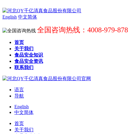
English
中文简体
全国咨询热线：4008-979-878
首页
关于我们
食品安全知识
食品安全资讯
联系我们
语言
导航
English
中文简体
首页
关于我们