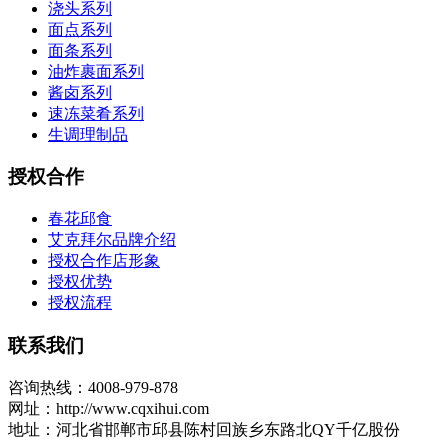
浇头系列
面点系列
面条系列
油炸裹面系列
酱卤系列
速冻菜肴系列
生调理制品
授权合作
春花邱食
艾克拜尔品牌介绍
授权合作店形象
授权优势
授权流程
联系我们
咨询热线：4008-979-878
网址：http://www.cqxihui.com
地址：河北省邯郸市邱县陈村回族乡东路北QY千亿股份