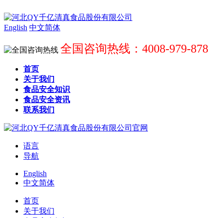
English
中文简体
全国咨询热线：4008-979-878
首页
关于我们
食品安全知识
食品安全资讯
联系我们
语言
导航
English
中文简体
首页
关于我们