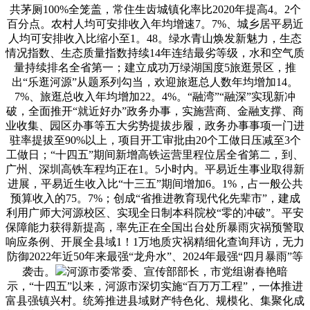
共茅厕100%全笼盖，常住生齿城镇化率比2020年提高4。2个
百分点。农村人均可安排收入年均增速7。7%、城乡居平易近
人均可安排收入比缩小至1。48。绿水青山焕发新魅力，生态
情况指数、生态质量指数持续14年连结最劣等级，水和空气质
量持续排名全省第一；建立成功万绿湖国度5旅逛景区，推
出“乐逛河源”从题系列勾当，欢迎旅逛总人数年均增加14。
7%、旅逛总收入年均增加22。4%。“融湾”“融深”实现新冲
破，全面推开“就近好办”政务办事，实施营商、金融支撑、商
业收集、园区办事等五大劣势提拔步履，政务办事事项一门进
驻率提拔至90%以上，项目开工审批由20个工做日压减至3个
工做日；“十四五”期间新增高铁运营里程位居全省第二，到、
广州、深圳高铁车程均正在1。5小时内。平易近生事业取得新
进展，平易近生收入比“十三五”期间增加6。1%，占一般公共
预算收入的75。7%；创成“省推进教育现代化先辈市”，建成
利用广师大河源校区、实现全日制本科院校“零的冲破”。平安
保障能力获得新提高，率先正在全国出台处所暴雨灾祸预警取
响应条例、开展全县域1！1万地质灾祸精细化查询拜访，无力
防御2022年近50年来最强“龙舟水”、2024年最强“四月暴雨”等
袭击。
河源市委常委、宣传部部长，市党组谢春艳暗
示，“十四五”以来，河源市深切实施“百万万工程”，一体推进
富县强镇兴村。统筹推进县域财产特色化、规模化、集聚化成