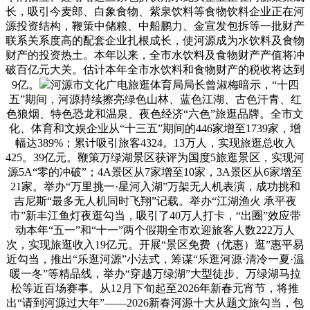
长，吸引今麦郎、白象食物、紫泉饮料等食物饮料企业正在河
源投资结构，鞭策中储粮、中船鹏力、金宣发包拆等一批财产
联系关系度高的配套企业扎根成长，使河源成为水饮料及食物
财产的投资热土。本年以来，全市水饮料及食物财产产值将冲
破百亿元大关。估计本年全市水饮料和食物财产的税收将达到
9亿。
河源市文化广电旅逛体育局局长曾淑梅暗示，“十四
五”期间，河源持续擦亮绿色山林、蓝色江湖、古色汗青、红
色狼烟、特色恐龙和温泉、夜色经济“六色”旅逛品牌。全市文
化、体育和文娱企业从“十三五”期间的446家增至1739家，增
幅达389%；累计吸引旅客4324。13万人，实现旅逛总收入
425。39亿元。鞭策万绿湖景区获评为国度5旅逛景区，实现河
源5A“零的冲破”；4A景区从7家增至10家，3A景区从6家增至
21家。举办“万里挑一·星河入湖”万架无人机表演，成功挑和
吉尼斯“最多无人机同时飞翔”记载。举办“江湖渔火 承平夜
市”新丰江鱼灯夜逛勾当，吸引了40万人打卡，“出圈”效应带
动本年“五一”和“十一”两个假期全市欢迎旅客人数222万人
次，实现旅逛收入19亿元。开展“景区免费（优惠）逛”惠平易
近勾当，推出“乐逛河源”小法式，筹谋“乐逛河源·清冷一夏·温
暖一冬”等精品线，举办“穿越万绿湖”大型徒步、万绿湖马拉
松等近百场赛事。从12月下旬起至2026年新春元宵节，将推
出“请到河源过大年”——2026新春河源十大从题文旅勾当，包