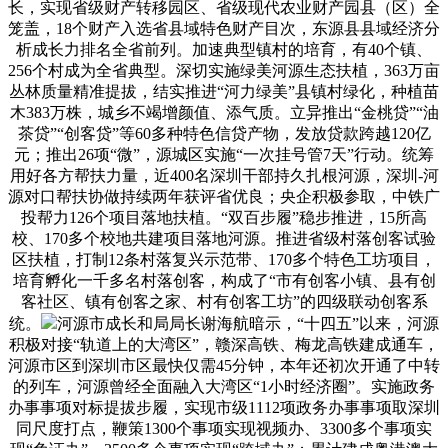
长，实现省级财产转移园区、省级现代农业财产园县（区）全
笼盖，18个财产入选省县域特色财产目次，东源县县域经济分
析成长力排名全省前列。加速典型镇村的培育，有40个镇、
256个村成为全省典型。深切实施绿美河源生态扶植，363万亩
丛林质量精准提拔，结实推进“河力绿美”县镇村绿化，种植苗
木383万株，城乡不竭增颜值、添气质。立异推出“金桃贷”“油
茶贷”“创客贷”等60多种特色信贷产物，发放贷款跨越120亿
元；推出26项“微”，源城区实施“一次挂号管7天”行动。统筹
用好各方帮扶力量，近400名深圳干部持久扎根河源，深圳-河
源对口帮扶协做持续两年获评省优良；央企积极参取，中铁广
投帮力126个项目落地扶植。“双百步履”稳步推进，15所高
校、170多个校地共建项目落地河源。推进省级村落创客试验
区扶植，打制12条村落复兴示范带、170多个特色工坊项目，
培育孵化一千多名村落创客，构成了“市有创客小镇、县有创
客社区、镇有创客之家、村有创客工坊”的四级联动创客系
统。
河源市成长和局局长谢海航暗示，“十四五”以来，河源
积极对接“轨道上的大湾区”，赣深高铁、梅龙高铁建成通车，
河源市区到深圳市区最快仅需45分钟，本年还初次开通了中转
的列车，河源曾经全面融入大湾区“1小时经济圈”。实施政务
办事事项对标提拔步履，实现市级1112项政务办事事项取深圳
同尺度打点，鞭策1300个事项实现视频办、3300多个事项实