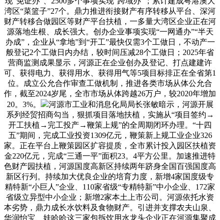
现“免证办”、2500多个事项实现“跨域办”；累计建成粤港澳大
湾区“菜篮子”27个。鼎力推进衔接财产有序转移从平台、深河
财产转移合做园区等财产平台扶植，一多量大湾区企业正在河
源落地生根、成长强大。创办企业事项实现“一网通办”“半天
办成”，企业从“拿地”到“开工”最快仅需3个工做日，不动产一
般登记2个工做日内办结，较时间压减28个工做日；2025年省
营商监测成果显示，河源正在企业创办及登记、打点建建许
可、获得电力、获得用水、获得用气等5项目标排正在全省第1
位。成立公允合作审查工做机制，推进各类市场从体公允合
作，截至2024岁尾，全市市场从体跨越26万户，较2020年增加
20。3%。
河源市工业和消息化局局长张敏暗示，河源开展
系列经贸招商勾当，狠抓项目落地扶植，实施从“项目签约→
开工扶植→完工投产→鞭策上规”的全周期闭环办理。“十四
五”期间，完成工业投资1309亿元，鞭策新上规工业企业326
家。正在平台上鞭策园区扩容提质，全市累计投入园区扶植资
金220亿元，完成“三通一平”面积23。4平方公里。加速推进特
色财产园扶植，河源国度高新区持续两年跻身全国百强国度高
新区行列。持续加大优良企业的培育力度，新增4家国度级专
精特新“小巨人”企业、110家省级“专精特新”中小企业、172家
省级立异型中小企业；新增2家本土上市公司。河源依托水资
本劣势，鼎力成长水饮料及食物财产。引进并支撑农夫山泉、
华润怡宝、娃哈哈这三家包拆饮用水龙头企业正在河源集聚成