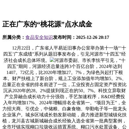
正在广东的“桃花源”点水成金
所属分类：
食品安全知识
发布时间：
2025-12-26 20:17
12月22日，广东省人平易近旧事办公室举办第十一场“‘十
四五’广东成绩”系列从题旧事发布会，引见河源市“十四五”经
济社会成长总体环境。
河源市委副、市长李怯平引见，“十
四五”期间，河源经济总量连跨3个百亿台阶，2024年达到
1407。72亿元，比2020年增加27。7%，为绿色兴起打下根
本。财产扶植上了新台阶，规上工业添加值年均增加5。2%、
总量正在全省的排名前进了一位，工业投资占固定资产投资比
沉从2020年的28。2%提拔到现正在的50。7%。科技立异取财
产立异融合成长动力十分强劲，手艺加速程序，R&D经费投
入年均增加17%、2024年增幅排名全省第一。“项目为王”，全
力招大商、引优企，中储粮、白象食物、华勤电子等一批龙头
企业落户。城乡区域成长勃发新动能，鼎力推进新型城镇化扶
植，龙川县古城新城融合成长经验入选全省第一批典型案例，
全市圩镇实现糊口垃圾收运措置系统、糊口污水处置设备、公