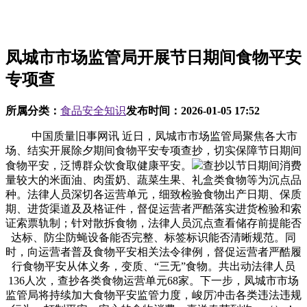
凤城市市场监管局开展节日期间食物平安
专项查
所属分类：
食品安全知识
发布时间：
2026-01-05 17:52
中国质量旧事网讯 近日，凤城市市场监管局聚焦各大市
场、结实开展除夕期间食物平安专项查抄，切实保障节日期间
食物平安，泛博群众饮食取健康平安。
查抄以节日期间消费
量较大的米面油、肉蛋奶、蔬菜生果、礼盒类食物等为沉点品
种。法律人员深切各运营单元，细致检验食物出产日期、保质
期、进货渠道及及格证件，督促运营者严酷落实进货检验和索
证索票轨制；针对散拆食物，法律人员沉点查看储存前提能否
达标、防尘防蝇设备能否完整、标签标识能否清晰规范。同
时，向运营者普及食物平安相关法令律例，督促运营者严酷履
行食物平安从体义务，变质、“三无”食物。共出动法律人员
136人次，查抄各类食物运营单元68家。下一步，凤城市市场
监管局将持续加大食物平安监管力度，峻厉冲击各类违法违规