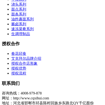
浇头系列
面点系列
面条系列
油炸裹面系列
酱卤系列
速冻菜肴系列
生调理制品
授权合作
春花邱食
艾克拜尔品牌介绍
授权合作店形象
授权优势
授权流程
联系我们
咨询热线：4008-979-878
网址：http://www.cqxihui.com
地址：河北省邯郸市邱县陈村回族乡东路北QY千亿股份