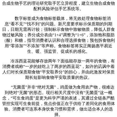
合成生物手艺的理论研究取手艺立异程度，建立生物合成食物
配料风险评估手艺系统等。
数字标签成为食物标签载体，将无效处理食物标签消
息“看不见”“找不到”的问题。新尺度要求标示保质期的到期
日，日期无需再计较；强制标示食物中致敏物质，降低人群食
物过敏风险；养分成分表由“1+4”调整为“1+6”，添加饱和脂肪
（酸）和糖，指导消费者认识和合理选择食物；预包拆食物利
用“零添加”“不添加”等声称。食物标签将实正阐扬惠平易近
生、暖、强监管、促成长的感化。
冷冻西蓝花能够存放两年？面临能存放一两年的食物，有
消费者戏称“一岁的娃吃上了两岁的西蓝花”，如许的讥讽中着
人们对长保质期食物“平安取养分”的担心，并由此激发对保质
期长短影响食物平安取质量的热议。
“无菌蛋”并非“绝对无菌”，鸡蛋做为食用农产物，很难达
到绝对“无菌”的形态。现行相关尺度中没有“无菌蛋”这一概
念，“可生食鸡蛋”是更为科学严谨的表述，其通过全链条严酷
管控实现可生食前提，焦点价值正在于供给了差同化的食用体
验。消费者可连系本身饮食习惯和需求，做出适合本人的选
择。