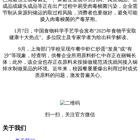
成品或罐头成品等正在出产过程中易受肉毒梭菌污染，企业需
节制从泉源到储运的取过程风险，消费者也要做好，避免可能
摄入肉毒梭菌的产毒芽孢。
1月7日，中国食物科学手艺学会发布“2025年食物平安取
健康十大热点”。多位院士及专家学者为给出科学解读。
9月，上海部门学校呈现午餐中虾仁炒蛋“发臭”或“有
沙”等现象，经查明，供餐企业所用原料虾仁中存正在丽蝇长
体；此外，该企业也存正在原料未按操做规范清洗就间接入锅
焯水制做菜品的环境。近年来，校园餐屡屡爆出利用过时或劣
质原料的问题，激发普遍关心。
扫一扫，关注官方微信
关于我们