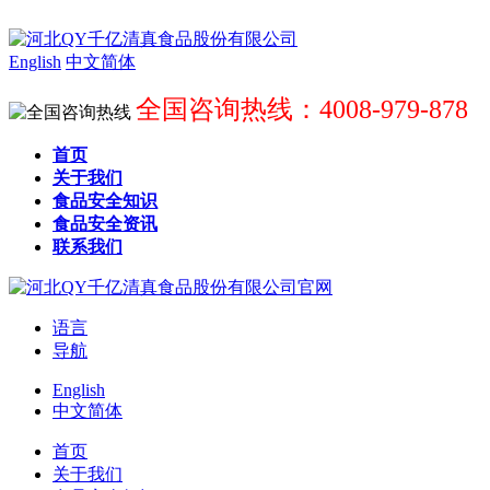
English
中文简体
全国咨询热线：4008-979-878
首页
关于我们
食品安全知识
食品安全资讯
联系我们
语言
导航
English
中文简体
首页
关于我们