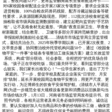
盖，整改问题523个，更将监管触角延长至食材配送环节——
对6家校园食材配送企业开展23家次专项查抄，要求企业落实
进货检验、100%自检农药兽药残留、配齐冷藏运输设备等硬
性要求，从泉源阻断风险现患。同时，112批次涉校食材监视
抽检取省市级风险监测数据联动，建立起靶向监管的“手艺防
地”，让不及格食材无处遁形。“两曲”夜查后厨卫生、早查食
材新颖度，结合教育、、卫健等多部分开展跨范畴查抄，出台
举报励机制激励社会监视……清镇市市场监管局立异监管模
式，凝结共治合力。2025年秋季学期以来，已开展2次夜查、2
次早查步履，协同整治校外托管机构问题50个，通过《校园食
物平安“一件事”全链条专项整治工做实施方案》建立长效监管
系统，构成“部分联动、社会参取、全程把控”的优良场合排
场。“孩子正在学校吃饭，我们最关怀平安。看到监管部分这
么较实，我们家长出格安心！”一位学生家长的，道出了万千
家庭的。下一步，督促学校及配送企业落实“日管控、月安
排”轨制，延长开展校园周边食物平安整治，用更严尺度、更
实行动，为泛博师生的饮食平安保驾护航。(清镇市人平易近
网)为进一步规范全省大规模设备更新和消费品以旧换新勾当
市场价钱次序，1月13日，河南省市场监管局发布提示书。按
照书内容，各相关运营者及单元务必做到明码标价、诚信运
营。要认实做好加入勾当商品和办事的价钱标示工做，确保货
签对位、标识夺目，不得收取任何未予标明的费用。近期姑苏