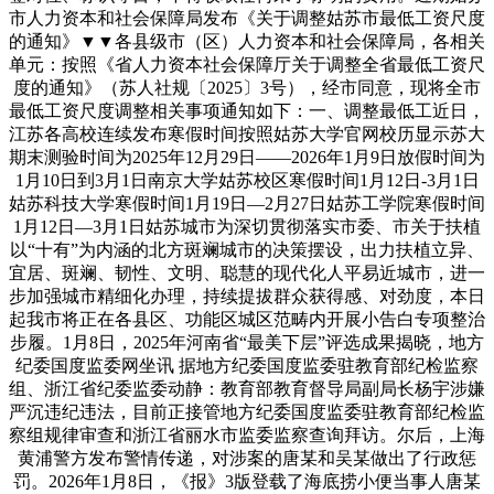
市人力资本和社会保障局发布《关于调整姑苏市最低工资尺度
的通知》▼▼各县级市（区）人力资本和社会保障局，各相关
单元：按照《省人力资本社会保障厅关于调整全省最低工资尺
度的通知》（苏人社规〔2025〕3号），经市同意，现将全市
最低工资尺度调整相关事项通知如下：一、调整最低工近日，
江苏各高校连续发布寒假时间按照姑苏大学官网校历显示苏大
期末测验时间为2025年12月29日——2026年1月9日放假时间为
1月10日到3月1日南京大学姑苏校区寒假时间1月12日-3月1日
姑苏科技大学寒假时间1月19日—2月27日姑苏工学院寒假时间
1月12日—3月1日姑苏城市为深切贯彻落实市委、市关于扶植
以“十有”为内涵的北方斑斓城市的决策摆设，出力扶植立异、
宜居、斑斓、韧性、文明、聪慧的现代化人平易近城市，进一
步加强城市精细化办理，持续提拔群众获得感、对劲度，本日
起我市将正在各县区、功能区城区范畴内开展小告白专项整治
步履。1月8日，2025年河南省“最美下层”评选成果揭晓，地方
纪委国度监委网坐讯 据地方纪委国度监委驻教育部纪检监察
组、浙江省纪委监委动静：教育部教育督导局副局长杨宇涉嫌
严沉违纪违法，目前正接管地方纪委国度监委驻教育部纪检监
察组规律审查和浙江省丽水市监委监察查询拜访。尔后，上海
黄浦警方发布警情传递，对涉案的唐某和吴某做出了行政惩
罚。2026年1月8日，《报》3版登载了海底捞小便当事人唐某