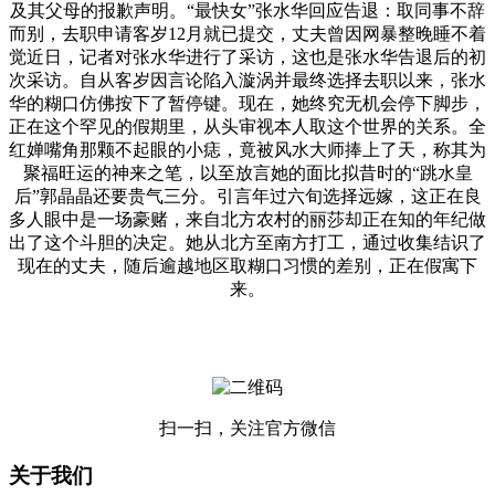
及其父母的报歉声明。“最快女”张水华回应告退：取同事不辞
而别，去职申请客岁12月就已提交，丈夫曾因网暴整晚睡不着
觉近日，记者对张水华进行了采访，这也是张水华告退后的初
次采访。自从客岁因言论陷入漩涡并最终选择去职以来，张水
华的糊口仿佛按下了暂停键。现在，她终究无机会停下脚步，
正在这个罕见的假期里，从头审视本人取这个世界的关系。全
红婵嘴角那颗不起眼的小痣，竟被风水大师捧上了天，称其为
聚福旺运的神来之笔，以至放言她的面比拟昔时的“跳水皇
后”郭晶晶还要贵气三分。引言年过六旬选择远嫁，这正在良
多人眼中是一场豪赌，来自北方农村的丽莎却正在知的年纪做
出了这个斗胆的决定。她从北方至南方打工，通过收集结识了
现在的丈夫，随后逾越地区取糊口习惯的差别，正在假寓下
来。
扫一扫，关注官方微信
关于我们