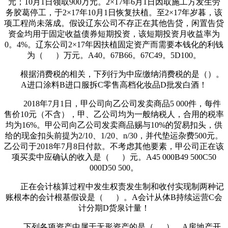
元；10月1日领取900万元。2×17年6月1日因取施工方发生劳
务胶葛停工，于2×17年10月1日恢复扶植。至2×17年岁暮，该
项工程尚未落成。假设辽东公司不存正在其他告贷，闲置告贷
资金均用于固定收益债券短期投资，该短期投资月收益率为
0。4%。辽东公司2×17年因扶植固定资产而需要本钱化的利钱
为（ ）万元。A40。67B66。67C49。5D100。
根据消费税的相关，下列行为中应缴纳消费税的是（）。
A进口涂料B进口服拆C零售高档化妆品D批发白酒！
2018年7月1日，甲公司向乙公司发卖商品5 000件，每件
售价10元（不含），甲、乙公司均为一般纳税人，合用的税率
均为16%。甲公司向乙公司发卖商品赐与10%的贸易扣头，供
给的现金扣头前提为2/10、1/20、n/30，并代垫运杂费500元。
乙公司于2018年7月8日付款。不考虑其他要素，甲公司正在该
项买卖中应确认的收入是（ ）元。A45 000B49 500C50
000D50 500。
正在会计核算过程中发生权责发生制和收付实现制两种记
账根本的会计根基假设是（ ）。A会计从体B持续运营C会
计分期D货泉计量！
下列各项资产中属于无形资产的是（ ）。A房地产开