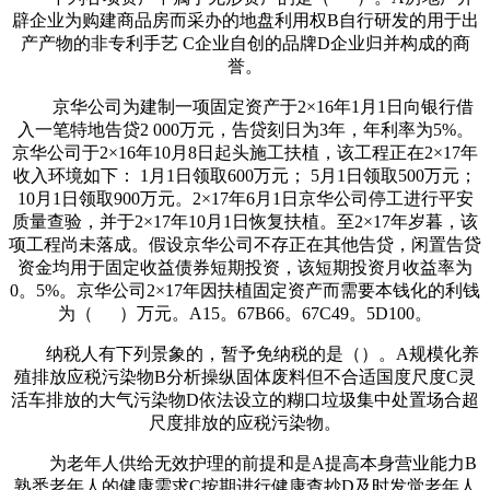
辟企业为购建商品房而采办的地盘利用权B自行研发的用于出
产产物的非专利手艺 C企业自创的品牌D企业归并构成的商
誉。
京华公司为建制一项固定资产于2×16年1月1日向银行借
入一笔特地告贷2 000万元，告贷刻日为3年，年利率为5%。
京华公司于2×16年10月8日起头施工扶植，该工程正在2×17年
收入环境如下： 1月1日领取600万元； 5月1日领取500万元；
10月1日领取900万元。2×17年6月1日京华公司停工进行平安
质量查验，并于2×17年10月1日恢复扶植。至2×17年岁暮，该
项工程尚未落成。假设京华公司不存正在其他告贷，闲置告贷
资金均用于固定收益债券短期投资，该短期投资月收益率为
0。5%。京华公司2×17年因扶植固定资产而需要本钱化的利钱
为（ ）万元。A15。67B66。67C49。5D100。
纳税人有下列景象的，暂予免纳税的是（）。A规模化养
殖排放应税污染物B分析操纵固体废料但不合适国度尺度C灵
活车排放的大气污染物D依法设立的糊口垃圾集中处置场合超
尺度排放的应税污染物。
为老年人供给无效护理的前提和是A提高本身营业能力B
熟悉老年人的健康需求C按期进行健康查抄D及时发觉老年人