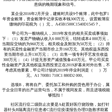
患病的晚期现象和信号。
某企业2016年2月开业，建账时共设9个账簿，此中包罗1
年资金账簿，资金账簿中记录实收本钱300万元 。设置账簿应
缴纳的印花税为（ ）元 。A45B1500C1540D1545？。
甲公司为一般纳税人，2019年发生的相关买卖或事项如
下：（1）发卖产物确认收入6 000万元，结转成本4 000万元，
当期应交纳的为960万元，相关税金及附加为50万元；（2）持
有的买卖性金融资产当期市价上升160万元、其他权益东西投
资当期市价上升130万元；（3）出售一项专利手艺发生收益
300万元；（4）计提无形资产减值预备410万元。甲公司买卖
性金融资产及其他权益东西投资正在2019岁暮未对外出售，不
考虑其他要素，甲公司计较的2019年停业利润是（ ）万
元。A1 700B1 710C1 880D2 000。
选项B，将将自产、委托加工和外购的货色用于办公，属
于企业日常的出产运营勾当，不属于视同发卖，而且进项税能
够抵扣！
社区流行症二级防止次要是A处置好医疗烧毁物，如打针
器针头B隔离流行症患者C流行症疫谍报告办理D急救求助紧