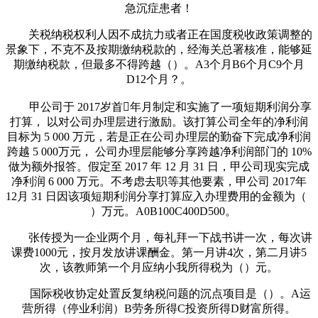
急沉症患者！
关税纳税权利人因不成抗力或者正在国度税收政策调整的
景象下，不克不及按期缴纳税款的，经海关总署核准，能够延
期缴纳税款，但最多不得跨越（）。A3个月B6个月C9个月
D12个月？。
甲公司于 2017岁首年月制定和实施了一项短期利润分享
打算， 以对公司办理层进行激励。该打算公司全年的净利润
目标为 5 000 万元，若是正在公司办理层的勤奋下完成净利润
跨越 5 000万元， 公司办理层能够分享跨越净利润部门的 10%
做为额外报答。假定至 2017 年 12 月 31 日，甲公司现实完成
净利润 6 000 万元。不考虑去职等其他要素，甲公司 2017年
12月 31 日因该项短期利润分享打算应入办理费用的金额为（
）万元。A0B100C400D500。
张传授为一企业两个月，每礼拜一下战书讲一次，每次讲
课费1000元，按月发放讲课酬金。第一月讲4次，第二月讲5
次，该教师第一个月应纳小我所得税为（）元。
国际税收协定处置反复纳税问题的沉点项目是（）。A运
营所得（停业利润）B劳务所得C投资所得D财富所得。