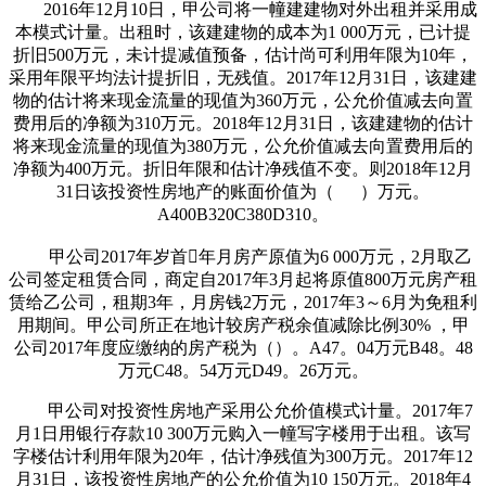
2016年12月10日，甲公司将一幢建建物对外出租并采用成
本模式计量。出租时，该建建物的成本为1 000万元，已计提
折旧500万元，未计提减值预备，估计尚可利用年限为10年，
采用年限平均法计提折旧，无残值。2017年12月31日，该建建
物的估计将来现金流量的现值为360万元，公允价值减去向置
费用后的净额为310万元。2018年12月31日，该建建物的估计
将来现金流量的现值为380万元，公允价值减去向置费用后的
净额为400万元。折旧年限和估计净残值不变。则2018年12月
31日该投资性房地产的账面价值为（ ）万元。
A400B320C380D310。
甲公司2017年岁首年月房产原值为6 000万元，2月取乙
公司签定租赁合同，商定自2017年3月起将原值800万元房产租
赁给乙公司，租期3年，月房钱2万元，2017年3～6月为免租利
用期间。甲公司所正在地计较房产税余值减除比例30% ，甲
公司2017年度应缴纳的房产税为（）。A47。04万元B48。48
万元C48。54万元D49。26万元。
甲公司对投资性房地产采用公允价值模式计量。2017年7
月1日用银行存款10 300万元购入一幢写字楼用于出租。该写
字楼估计利用年限为20年，估计净残值为300万元。2017年12
月31日，该投资性房地产的公允价值为10 150万元。2018年4