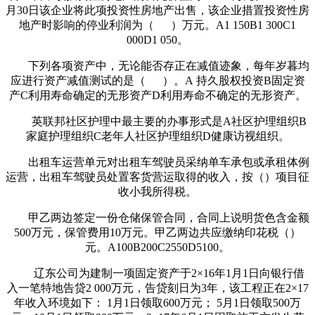
月30日该企业将此项投资性房地产出售，该企业措置投资性房
地产时影响的停业利润为（ ）万元。A1 150B1 300C1
000D1 050。
下列各项资产中，无论能否存正在减值迹象，每年岁暮均
应进行资产减值测试的是（ ）。A 持久股权投资B固定资
产C利用寿命确定的无形资产D利用寿命不确定的无形资产。
英联邦社区护理中最主要的办事形式是A社区护理组织B
家庭护理组织C老年人社区护理组织D健康访视组织。
出租车运营单元对出租车驾驶员采纳单车承包或承租体例
运营，出租车驾驶员处置客货营运取得的收入，按（）项目征
收小我所得税。
甲乙两边签定一份仓储保管合同，合同上说明货色含金额
500万元，保管费用10万元。甲乙两边共应缴纳印花税（）
元。A100B200C2550D5100。
辽东公司为建制一项固定资产于2×16年1月1日向银行借
入一笔特地告贷2 000万元，告贷刻日为3年，该工程正在2×17
年收入环境如下： 1月1日领取600万元； 5月1日领取500万