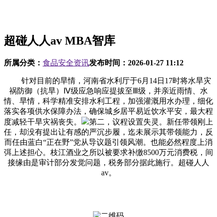
超碰人人av MBA智库
所属分类：
食品安全资讯
发布时间：
2026-01-27 11:12
针对目前的旱情，河南省水利厅于6月14日17时将水旱灾
祸防御（抗旱）Ⅳ级应急响应提拔至Ⅲ级，并亲近雨情、水
情、旱情，科学精准安排水利工程，加强灌溉用水办理，细化
落实各项供水保障办法，确保城乡居平易近饮水平安，最大程
度减轻干旱灾祸丧失。
第二，议程设置失灵。新任带领刚上
任，却没有提出让有感的严沉步履，迄未展示其带领能力，反
而任由蓝白“正在野”党从导议题引领风潮。也能必然程度上消
弭上述担心。枝江酒业之所以被要求补缴8500万元消费税，间
接缘由是审计部分发觉问题，税务部分据此施行。超碰人人
av。