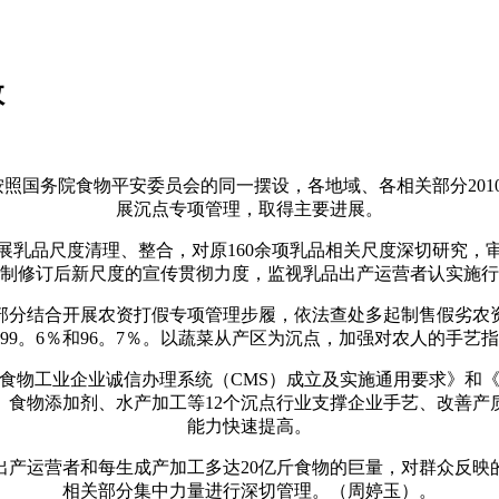
效
照国务院食物平安委员会的同一摆设，各地域、各相关部分201
展沉点专项管理，取得主要进展。
品尺度清理、整合，对原160余项乳品相关尺度深切研究，审
制修订后新尺度的宣传贯彻力度，监视乳品出产运营者认实施行
分结合开展农资打假专项管理步履，依法查处多起制售假劣农资
99。6％和96。7％。以蔬菜从产区为沉点，加强对农人的手艺
工业企业诚信办理系统（CMS）成立及实施通用要求》和《食
、食物添加剂、水产加工等12个沉点行业支撑企业手艺、改善产
能力快速提高。
运营者和每生成产加工多达20亿斤食物的巨量，对群众反映
相关部分集中力量进行深切管理。（周婷玉）。