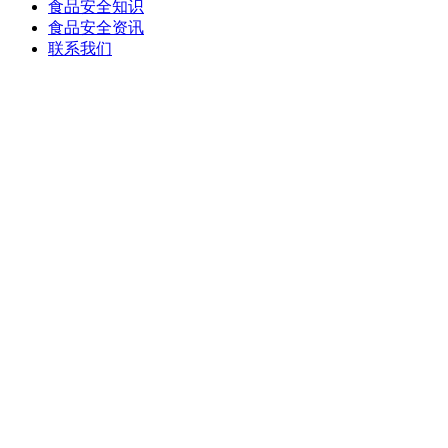
食品安全知识
食品安全资讯
联系我们