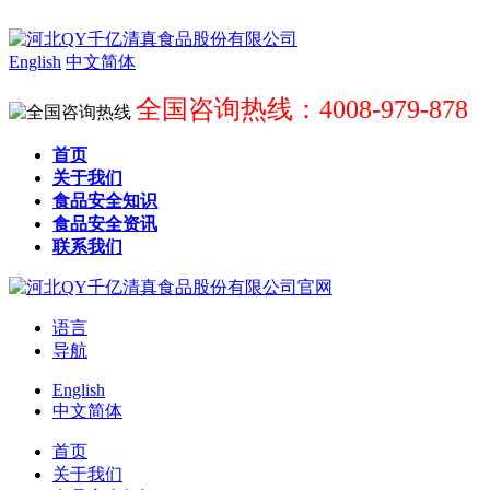
English
中文简体
全国咨询热线：4008-979-878
首页
关于我们
食品安全知识
食品安全资讯
联系我们
语言
导航
English
中文简体
首页
关于我们