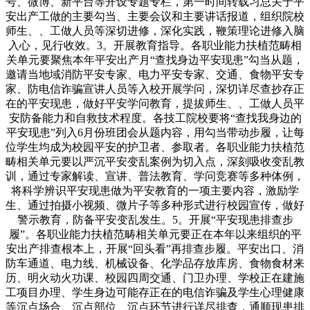
号、微博、新平台等开设专题专栏，第一时间转载习总关于平
安出产工做的主要勾当、主要会议和主要讲话报道，组织院校
师生、、工做人员等深切进修，深化实践，鞭策理论进修入脑
入心，见行收效。3。开展教育指导。各职业能力扶植范畴相
关单元要聚焦本年平安出产月“查找身边平安现患”勾当从题，
邀请当地域消防平安专家、电力平安专家、交通、食物平安专
家、防电信诈骗宣讲人员等入校开展学问，深切详尽查抄存正
在的平安现患，做好平安学问教育，提拔师生、、工做人员平
安防备能力和自救技术程度。各技工院校要将“查找我身边的
平安现患”列入6月份班团会从题内容，用勾当带动步履，让每
位学生均成为校园平安的护卫者、参取者。各职业能力扶植范
畴相关单元要以严沉平安变乱案例为切入点，深刻吸收变乱教
训，通过专家解读、宣讲、普法教育、学问竞赛等多种体例，
将科学辨识平安现患做为平安教育的一项主要内容，激励学
生、通过拍摄小视频、微片子等多种形式进行校园宣传，做好
警示教育，防备平安变乱发生。5。开展“平安现患排查步
履”。各职业能力扶植范畴相关单元要正在本年以来组织的平
安出产排查根本上，开展“回头看”再排查步履。平安出口、消
防车通道、电力线、机械设备、化学品存放库房、食物食材来
历、明火动火功课、校园四周交通、门卫办理、学校正在建施
工项目办理、学生身边可能存正在的电信诈骗及学生心理健康
等沉点场合、沉点部位、沉点环节进行详尽排查，通顺现患排