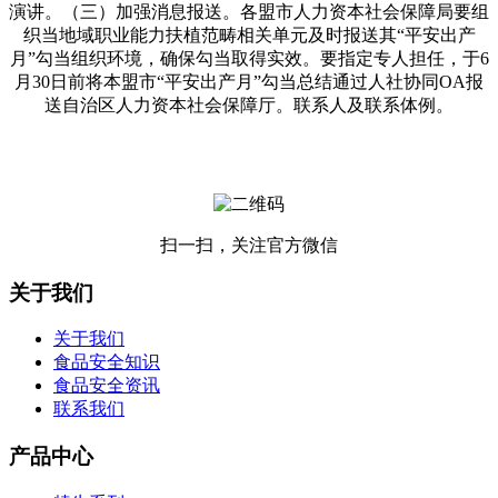
演讲。（三）加强消息报送。各盟市人力资本社会保障局要组
织当地域职业能力扶植范畴相关单元及时报送其“平安出产
月”勾当组织环境，确保勾当取得实效。要指定专人担任，于6
月30日前将本盟市“平安出产月”勾当总结通过人社协同OA报
送自治区人力资本社会保障厅。联系人及联系体例。
扫一扫，关注官方微信
关于我们
关于我们
食品安全知识
食品安全资讯
联系我们
产品中心