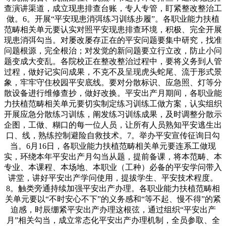
查演讲渠道，成立现患排查台账，专人专管，盯紧整改整治工
做。6。开展“平安现患消弭练习训练步履”。各职业能力扶植
范畴相关单元要认实对照平安现患排查环境，积极、完全开展
现患消弭勾当。对屡改屡存正在的平安问题要集中研究，找准
问题根源，完全根治；对发觉的新问题要立行立改，防止小问
题变成大变乱。各院校正在整改整治过程中，要将义务到人管
过程，做好记实问成果，不克不及呈现虎头蛇尾、流于形式景
象，牢牢守住校园平安底线。要对分散标识、应急照、灯等分
散设备进行维修查抄，做好改换。平安出产月期间，各职业能
力扶植范畴相关单元要切实制定练习训练工做方案，认实组织
开展应急分散练习训练，阐发练习训练成果，及时调整分散示
企图，工做、糊口的每一位人员，让所有人员熟知平安逃生出
口、线，熟练控制避险自救技术。7。举办平安宣传征询日勾
当。6月16日，各职业能力扶植范畴相关单元要连系工做现
实，环绕本年平安出产月勾当从题，提前备课，将本范畴、本
专业、本课程、本场地、本职业（工种）必备的平安学问带入
讲堂，讲好平安出产学问使用，提拔学生、平安技术程度。
8。触类旁通持续加强平安出产办理。各职业能力扶植范畴相
关单元要以“不时安心不下”的义务感和“等不起、慢不得”的紧
迫感，时辰绷紧平安出产办理这根弦，通过组织“平安出产
月”相关勾当，成立常态化平安出产办理机制，全员参取、全