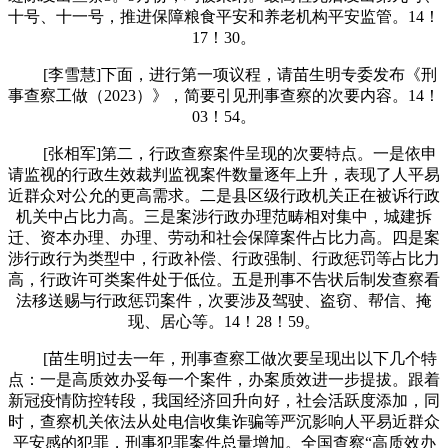
十号、十一号，推进保障粮食平安和养老机构平安监管。14！
17！30。
[李雪慧]下面，进行第一项议程，请苗生明专委发布《刑
事查察工做（2023）》，简要引见刑事查察的次要内容。14！
03！54。
[张相军]第二，行政查察案件呈现的次要特点。一是依申
请监视的行政生效裁判监视案件数量逐年上升，表现了人平易
近群众对公允的更高需求。二是县区级行政机关正在被诉行政
机关中占比力高。三是案涉行政办理范畴相对集中，城建拆
迁、资本办理、办理、劳动和社会保障案件占比力高。四是案
涉行政行为类型中，行政补偿、行政强制、行政惩罚等占比力
高，行政许可类案件处于低位。五是刑事不告状后制发查察看
法移送赐与行政惩罚案件，次要涉及驾驶、盗窃、帮信、掩
现、居心等。14！28！59。
[苗生明]过去一年，刑事查察工做次要呈现出以下几个特
点：一是高质效办妥每一个案件，办案质效进一步提拔。跟着
新冠疫情防控转段，我国经济回升向好，社会活跃度添加，同
时，查察机关依法从处电信收集诈骗等严沉影响人平易近群众
平安感的犯罪，刑事犯罪案件总量增加。全国查察“高质效办