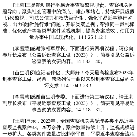
[王莉]三是能动履行平易近事查察监视职责。查察机关问
题导向，聚焦社会管理中的痛点、难点和堵点，持续开展虚假
诉讼监视，司法公信力和权势巨子性，强化平易近事施行监
视，出力破解“施行难”问题，开展类案监视，帮推同一裁判标
准，优化破产等新类型案件监视机制，提高办案质效，使用力
量办事中国式现代化。14！25！12！
[李雪慧]感谢张相军厅长。下面进行第四项议程，请徐向
春厅长发布《公益诉讼查察工做（2023）》，简要引见公益诉
讼查察的次要内容。14！33！40。
[苗生明]列位记者伴侣，大师好！今天最高检发布2023年
刑事查察工做。起首，感激列位一曲以来对刑事查察工做的关
怀支撑！14！04！23！
[李雪慧]感谢苗生明专委。下面进行第二项议程，请王莉
副厅长发布《平易近事查察工做（2023）》，简要引见平易近
事查察的次要内容。14！18！31。
[王莉]显示，2023年，全国查察机关共受理各类平易近事
查察监视案件33。29万余件，案件数量持续上升，监视规模进
一步扩大。各类案件数量占比趋势平衡，平易近事查察全流程