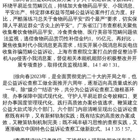
环绕平易近生范畴沉点，持续加大食物药品平安、小我消息、
平安出产、特定群体权益等范畴公益诉讼案件打点力度。好
比，严酷落练习总关于食物药品平安“四个最严”要求，切实保
障人平易近群众“舌尖上的平安”。广东省江门市查察机关聚焦
收集餐饮食物药品平安、冷食类食物、医疗美容等范畴问题依
法监视，逃偿食物药品赏罚性补偿金约1。95亿元。再好比，
聚焦收集时代小我消息更高需求，结实开展小我消息和反电信
收集诈骗范畴公益诉讼。上海市查察院立案打点的督促整治手
机App侵害小我消息案，督促相关本能机能部分积极整改并开
展专项查抄，取得优良监视结果。14！40！31。
[徐向春]2023年，是全面贯彻党的二十大的开局之年，也
是公益诉讼查察工做全面推开六周年，逐渐迈向高质量成长的
一年。除“媒介”“结语”外，共分为公益诉讼查察工做根基环
境、办事保障中国式现代化、守护人平易近群众夸姣糊口、更
好办事国度管理现代化、践行高质效办案价值逃求、鞭策建立
公益大款式等六个部门。六个部门内容清晰呈现出公益诉讼查
察既有科学，又有新鲜轨制实践；既有结实的高质效办案成
效，又鞭策轨制机制完美；既不竭丰硕习思惟的查察实践，又
逐渐确立中国特色公益诉讼查察工做新款式。14！35！57。