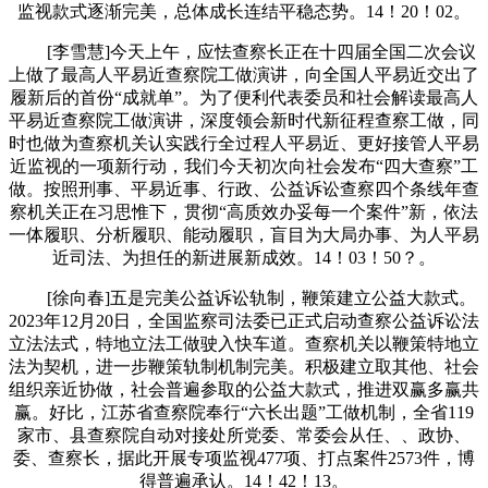
监视款式逐渐完美，总体成长连结平稳态势。14！20！02。
[李雪慧]今天上午，应怯查察长正在十四届全国二次会议
上做了最高人平易近查察院工做演讲，向全国人平易近交出了
履新后的首份“成就单”。为了便利代表委员和社会解读最高人
平易近查察院工做演讲，深度领会新时代新征程查察工做，同
时也做为查察机关认实践行全过程人平易近、更好接管人平易
近监视的一项新行动，我们今天初次向社会发布“四大查察”工
做。按照刑事、平易近事、行政、公益诉讼查察四个条线年查
察机关正在习思惟下，贯彻“高质效办妥每一个案件”新，依法
一体履职、分析履职、能动履职，盲目为大局办事、为人平易
近司法、为担任的新进展新成效。14！03！50？。
[徐向春]五是完美公益诉讼轨制，鞭策建立公益大款式。
2023年12月20日，全国监察司法委已正式启动查察公益诉讼法
立法法式，特地立法工做驶入快车道。查察机关以鞭策特地立
法为契机，进一步鞭策轨制机制完美。积极建立取其他、社会
组织亲近协做，社会普遍参取的公益大款式，推进双赢多赢共
赢。好比，江苏省查察院奉行“六长出题”工做机制，全省119
家市、县查察院自动对接处所党委、常委会从任、、政协、
委、查察长，据此开展专项监视477项、打点案件2573件，博
得普遍承认。14！42！13。