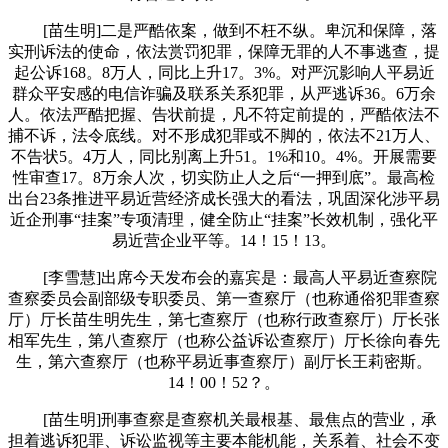
[苗生明]二是严酷依案，做到不枉不纵。卑沉和保障，落
实刑诉法的使命，依法赏罚犯罪，保障无罪的人不事逃查，提
起公诉168。8万人，同比上升17。3%。对严沉影响人平易近
群众平安感的电信诈骗及联系关系犯罪，从严逃诉36。6万余
人。依法严酷把握、告状前提，凡不符定前提的，严酷依法不
捕不诉，法令底线。对不形成犯罪或不脚的，依法不21万人、
不告状5。4万人，同比别离上升51。1%和10。4%。开展需要
性审查17。8万余人次，切实防止人之后“一押到底”。最高检
出台23条推进平易近营经济成长强大的看法，巩固深化涉平易
近企刑事“挂案”专项清理，健全防止“挂案”长效机制，强化平
易近营企业平等。14！15！13。
[李雪慧]出席今天发布会的嘉宾是：最高人平易近查察院
查察委员会副部级专职委员、第一查察厅（也称通俗犯罪查察
厅）厅长苗生明先生，第七查察厅（也称行政查察厅）厅长张
相军先生，第八查察厅（也称公益诉讼查察厅）厅长徐向春先
生，第六查察厅（也称平易近事查察厅）副厅长王莉密斯。
14！00！52？。
[苗生明]刑事查察是查察机关最根基、最焦点的营业，承
担着逃诉犯罪、诉讼监视等主要本能机能，关系着、社会不变