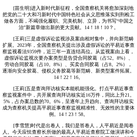
[苗生明]进入新时代新征程，全国查察机关将愈加深刻地
把党的二十大和习新时代中国特色社会从义思惟落实到刑检工
做各方面，不竭强化履职、完美机制、立异，为书写“中国之
治”新篇章做出新的更大贡献。14！18！10？。
[王莉]三是虚假诉讼监视涉及案由相对集中，并向新范畴
扩展。2023年，全国查察机关提出涉及虚假诉讼的平易近事查
察监视看法9359件，近三年一直连结高位。从监视案由上看，
虚假诉讼监视次要办案类型是告贷合同胶葛（占52。8%）、
劳动合同胶葛（占10。8%）、买卖合同胶葛（占8。2%），
逐渐向安全胶葛、侵权义务胶葛等新范畴、新类型案件拓展。
14！22！16。
[王莉]五是查询拜访核实本能机能强化。打点平易近事查
察监视案件中，共开展查询拜访核实近16万件，同比上升21。
5%，占办案总数的70。6%，呈逐年上升趋向。查询拜访核实
成为查察机关提高平易近事查察监视精准性、无效性的主要体
例。14！23！58。
[李雪慧]时代是出卷人，我们是答卷人，人平易近是阅卷
人。今天应怯查察长所做的最高人平易近查察院工做演讲和今