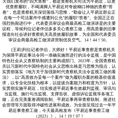
天我们发布的“四大查察”，都是查察机关司法为平易近，以更
优查察履职，不竭满脚人平易近对夸姣糊口神驰的查察“答
卷”，也是查察机关深切落练习思惟，“勤奋让人平易近群众正
在每一个司法案件中感遭到公允”的履职“答卷”。全国正正在
强烈热闹进行中，代表委员审议会商最高检工做演讲是的主要
议程，等候列位记者伴侣多多关心查察工做，用高质量的旧事
报道向社会讲好查察机关高质效履职故事，为全国和代表委员
审议会商最高检工做演讲营制优良空气。14！44！50。
[王莉]列位记者伴侣，大师好！平易近事查察是查察机关
为保障平易近事法令同一准确实施而进行的法令监视，是中国
特色社会从义查察轨制的主要构成部门。2023年，全国查察机
关以习新时代中国特色社会从义思惟出格是习思惟为指点，认
实贯彻落实《地方关于加强新时代查察机关法令监视工做的看
法》，以“高质效办妥每一个案件”做为履职办案的根基价值逃
求，以专业化扶植为根本，以提拔办案能力和程度为方针，认
实贯彻实施平易近，结实推进平易近事生效裁判监视、审讯勾
当监视、施行勾当监视、支撑告状、虚假诉讼监视等各项工
做，正在完美案卷调阅轨制、平易近事再审查察轨制、推进社
会管理等方面取得冲破性进展和成效。为全面呈现过去一年平
易近事查察工做，今天最高检发布《平易近事查察工做
（2023）》。14！19！07！