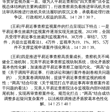
等贯穿监视办案一直。做为人平易近查察院“四大查察”法令监
视总体结构的主要构成部门，行政查察肩负着推进审讯机关依
法审讯和推进行政机关依法履职的双沉义务，承载着处理行政
争议、行政相对人权益的崇高。14！28！30？。
[王莉]平易近事查察监视案件的打点呈现以下特点：一是
平易近事生效裁判监视案件逐渐实现无效监视。2023年，全国
共受理平易近事生效裁判监视案件8。38万件，审结7。5万
件，共提出监视看法1。4万件，监视率为19。1%。对5。5万
件不支撑监视申请案件强化释法，14！20！39。
[王莉]四是推进平易近事查察高质量成长。查察机关不竭
健全工做机制，完美平易近事查察监视轨制系统，强化矛盾胶
葛本色性化解，加速推进平易近事查察工做现代化。“两高”会
签《关于调阅平易近事、行政诉讼和施行案件卷副卷相关问题
的》，完美案卷调阅轨制，提拔平易近事查察监视的精准
性；“两高”结合印发《关于规范打点平易近事再审查察案件若
干问题的看法》，完美人平易近查察院法令监视取内部纠错跟
尾机制，实现再审查察案件化、规范化打点；“两高”结合成功
调整多起疑问复杂案件，以法检联调推进矛盾胶葛本色性化
解。14！25！40！