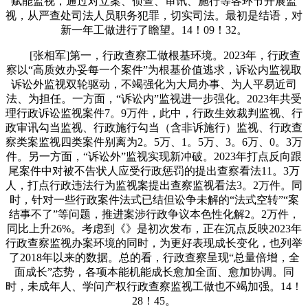
赋能监视，通过对立案、侦查、审讯、施行等各环节开展监
视，从严查处司法人员职务犯罪，切实司法。最初是结语，对
新一年工做进行了瞻望。14！09！32。
[张相军]第一，行政查察工做根基环境。2023年，行政查
察以“高质效办妥每一个案件”为根基价值逃求，诉讼内监视取
诉讼外监视双轮驱动，不竭强化为大局办事、为人平易近司
法、为担任。一方面，“诉讼内”监视进一步强化。2023年共受
理行政诉讼监视案件7。9万件，此中，行政生效裁判监视、行
政审讯勾当监视、行政施行勾当（含非诉施行）监视、行政查
察类案监视四类案件别离为2。5万、1。5万、3。6万、0。3万
件。另一方面，“诉讼外”监视实现新冲破。2023年打点反向跟
尾案件中对被不告状人应受行政惩罚的提出查察看法11。3万
人，打点行政违法行为监视案提出查察监视看法3。2万件。同
时，针对一些行政案件法式已结但讼争未解的“法式空转”“案
结事不了”等问题，推进案涉行政争议本色性化解2。2万件，
同比上升26%。考虑到《》是初次发布，正在沉点反映2023年
行政查察监视办案环境的同时，为更好表现成长变化，也列举
了2018年以来的数据。总的看，行政查察呈现“总量倍增，全
面成长”态势，各项本能机能成长愈加全面、愈加协调。同
时，未成年人、学问产权行政查察监视工做也不竭加强。14！
28！45。