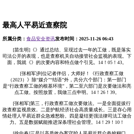
最高人平易近查察院
所属分类：
食品安全资讯
发布时间：
2025-11-26 06:43
[苗生明]《》通过总结、呈现过去一年的工做，既是落实
司法公开的表现，也是查察机关自动接管社会监视的表现。下
面，我就《》的次要内容和特点做个引见。14！05！43。
[张相军]列位记者伴侣，大师好！《行政查察工做
（2023）》除“媒介”“结语”外，共分六个部门：第一部门
是“行政查察工做的根基环境”，第二至六部门是次要做法和亮
点工做。按照放置，我做三点申明。14！26！39。
[张相军]第三，行政查察工做次要做法。一是全面提拔行
政查察监视质效。二是护航经济社会高质量成长。三是存心用
情处理人平易近群众急难愁盼。四是凝结更强法律司法工做合
力。五是数据赋能推进深条理社会管理。14！29！10！
[徐向春]三是以高质效办案守护人平易近群众夸姣糊口。