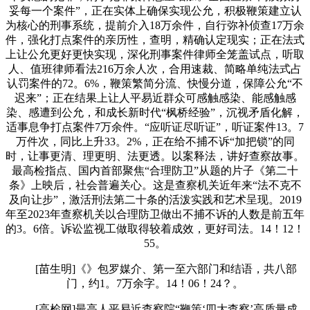
妥每一个案件”，正在实体上确保实现公允，积极鞭策建立认
为核心的刑事系统，提前介入18万余件，自行弥补侦查17万余
件，强化打点案件的亲历性，查明，精确认定现实；正在法式
上让公允更好更快实现，深化刑事案件律师全笼盖试点，听取
人、值班律师看法216万余人次，合用速裁、简略单纯法式占
认罚案件的72。6%，鞭策繁简分流、快慢分道，保障公允“不
迟来”；正在结果上让人平易近群众可感触感染、能感触感
染、感遭到公允，和成长新时代“枫桥经验”，沉视矛盾化解，
适事息争打点案件7万余件。“应听证尽听证”，听证案件13。7
万件次，同比上升33。2%，正在给不捕不诉“加把锁”的同
时，让事更清、理更明、法更透。以案释法，讲好查察故事。
最高检指点、国内首部聚焦“合理防卫”从题的片子《第二十
条》上映后，社会普遍关心。这是查察机关近年来“法不克不
及向让步”，激活刑法第二十条的活泼实践和艺术呈现。2019
年至2023年查察机关以合理防卫做出不捕不诉的人数是前五年
的3。6倍。诉讼监视工做取得较着成效，更好司法。14！12！
55。
[苗生明]《》包罗媒介、第一至六部门和结语，共八部
门，约1。7万余字。14！06！24？。
[高检网]最高人平易近查察院“鞭策‘四大查察’高质量成