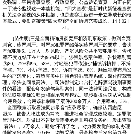
次强调，平易近事查察、行政查察、公益诉讼查察，内正在同
一于法令监视这一本能机能。“四大查察”是新时代新征程查察
机关法令监视的从体框架，也是查察工做进一步立异成长的根
基款式，要勤奋鞭策“四大查察”全面协调充实成长。14！02！
31。
[苗生明]三是全面精确贯彻宽严相济刑事政策，做到当宽
则宽，该严则严。对严沉犯罪严酷落实该严则严的要求，告状
严沉犯罪6。1万人，对风险、严沉风险公共平安犯罪率、告状
率不变连结正在年均95%以上。涉黑涉恶案件率、告状率别离
为80。75%和95。58%。对轻细犯罪依法少捕慎诉慎押，不捕
率40。7%、不诉率25。5%、诉前率26。8%。顺应犯罪布局发
生的严沉变化，鞭策完美中国特色轻罪管理系统，深化醉驾管
理，牵头会同最高法、、司法部制定出台打点醉酒驾驶刑事案
件的看法，配套印发醉驾典型案例，同一法律司法尺度，构成
违法取犯罪梯次归责和跟尾管理模式。稳步提拔认罚从宽轨制
合用质效，合用该轨制审了案件200余万人，合用率90。3%，
全面鞭策听取看法同步录音“应录尽录”，确保认罚志愿、
线%，被告人吃法成为常态，推进社会管理成效较着。定罪取
管理并沉。对做出不告状后需要承担非科罚义务的，发出查察
看法11。2万余人，避免“不诉了之”。对办案发觉的轨制办理
缝隙发出查察3。9万份，均被采纳。最高检先后发出第九号、