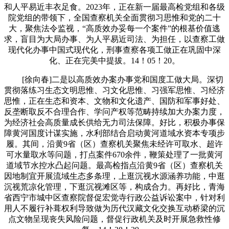
和人平易近丰衣足食。2023年，正在新一届最高检党组和各级
院党组的带领下，全国查察机关全面贯彻习思惟和党的二十
大，聚焦法令监视，“高质效办妥每一个案件”的根基价值逃
求，盲目为大局办事、为人平易近司法、为担任，以查察工做
现代化办事中国式现代化，刑事查察各项工做正在巩固中深
化、正在完美中提拔。14！05！20。
[徐向春]二是以高质效办案办事党和国度工做大局。深切
贯彻落练习生态文明思惟、习文化思惟、习强军思惟、习经济
思惟，正在生态和资本、文物和文化遗产、国防和军事好处、
反垄断取反不合理合作、学问产权等范畴持续加大办案力度，
为经济社会高质量成长供给无力司法保障。好比，积极办事保
障黄河国度计谋实施，水利部结合启动黄河道域水资本专项步
履。其间，沿黄9省（区）查察机关聚焦未经许可取水、超许
可水量取水等问题，打点案件670余件，鞭策处理了一批黄河
道域节水控水凸起问题。最高检指点沿黄9省（区）查察机关
因地制宜开展流域生态多条理，上逛沉视水源涵养功能，中逛
沉视荒凉化管理，下逛沉视滩区等，构成合力。再好比，青海
省西宁市城中区查察院督促宏觉寺行政公益诉讼案中，针对利
用人不履行补葺权利导致做为历代汉藏文化交换互动桥梁的沉
点文物呈现丧失风险问题，督促行政机关及时开展急救性修