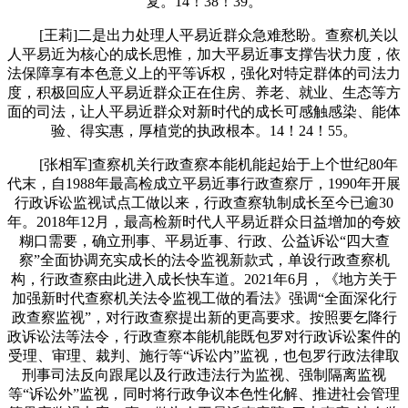
复。14！38！39。
[王莉]二是出力处理人平易近群众急难愁盼。查察机关以
人平易近为核心的成长思惟，加大平易近事支撑告状力度，依
法保障享有本色意义上的平等诉权，强化对特定群体的司法力
度，积极回应人平易近群众正在住房、养老、就业、生态等方
面的司法，让人平易近群众对新时代的成长可感触感染、能体
验、得实惠，厚植党的执政根本。14！24！55。
[张相军]查察机关行政查察本能机能起始于上个世纪80年
代末，自1988年最高检成立平易近事行政查察厅，1990年开展
行政诉讼监视试点工做以来，行政查察轨制成长至今已逾30
年。2018年12月，最高检新时代人平易近群众日益增加的夸姣
糊口需要，确立刑事、平易近事、行政、公益诉讼“四大查
察”全面协调充实成长的法令监视新款式，单设行政查察机
构，行政查察由此进入成长快车道。2021年6月，《地方关于
加强新时代查察机关法令监视工做的看法》强调“全面深化行
政查察监视”，对行政查察提出新的更高要求。按照要乞降行
政诉讼法等法令，行政查察本能机能既包罗对行政诉讼案件的
受理、审理、裁判、施行等“诉讼内”监视，也包罗行政法律取
刑事司法反向跟尾以及行政违法行为监视、强制隔离监视
等“诉讼外”监视，同时将行政争议本色性化解、推进社会管理