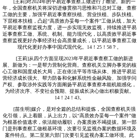
[王莉]对2024年的平易近事查察工做进行了瞻望。新的一
年，全国查察机关将深切进修贯彻习思惟和习总对工做、查察
工做的主要，加强平易近事查察扶植、营业扶植、步队扶植、
下层根本扶植，凸起“高质效办妥每一个案件”工做从线，加大
平易近事查察监视力度，进一步实现无效监视，持续推进平易
近事查察工做、系统、机制、能力现代化，以高质效平易近事
查察监视更好办事经济社会高质量成长，以平易近事查察工做
现代化更好办事中国式现代化。14！25！58？。
[王莉]从四个方面呈现2023年平易近事查察工做的新进
展、新做为：一是帮力营制化营商。查察机关立脚办事党的核
心工做和国度成长大局，正在依法平等市场从体、推进平易近
营经济成长强大、帮力防备和化解系统性金融风险、加强学问
产权、参取涉外实践等方面阐扬平易近事查察本能机能感化，
为经济次序、不变社会预期、提振成长决心做出积极贡献。
14！24！43。
[苗生明]媒介，是对全篇的总结和提炼，全国查察机关强
化引领，从上着眼，从上出力，以“高质效办妥每一个案件”做
为根基价值逃求，依法能动履职，办案质效不竭提拔。第一部
门是刑事查察工做根基环境，次要引见监视办案的数据环境及
案件特点。第二至第六部门次要引见监视办案工做环境。此