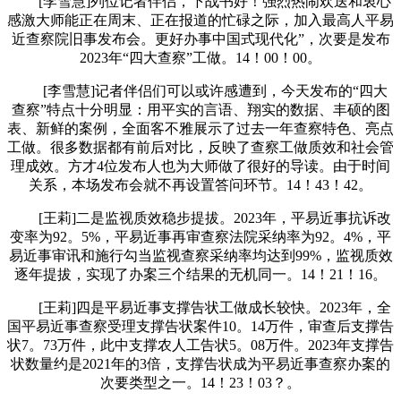
[李雪慧]列位记者伴侣，下战书好！强烈热闹欢送和衷心
感激大师能正在周末、正在报道的忙碌之际，加入最高人平易
近查察院旧事发布会。更好办事中国式现代化”，次要是发布
2023年“四大查察”工做。14！00！00。
[李雪慧]记者伴侣们可以或许感遭到，今天发布的“四大
查察”特点十分明显：用平实的言语、翔实的数据、丰硕的图
表、新鲜的案例，全面客不雅展示了过去一年查察特色、亮点
工做。很多数据都有前后对比，反映了查察工做质效和社会管
理成效。方才4位发布人也为大师做了很好的导读。由于时间
关系，本场发布会就不再设置答问环节。14！43！42。
[王莉]二是监视质效稳步提拔。2023年，平易近事抗诉改
变率为92。5%，平易近事再审查察法院采纳率为92。4%，平
易近事审讯和施行勾当监视查察采纳率均达到99%，监视质效
逐年提拔，实现了办案三个结果的无机同一。14！21！16。
[王莉]四是平易近事支撑告状工做成长较快。2023年，全
国平易近事查察受理支撑告状案件10。14万件，审查后支撑告
状7。73万件，此中支撑农人工告状5。08万件。2023年支撑告
状数量约是2021年的3倍，支撑告状成为平易近事查察办案的
次要类型之一。14！23！03？。