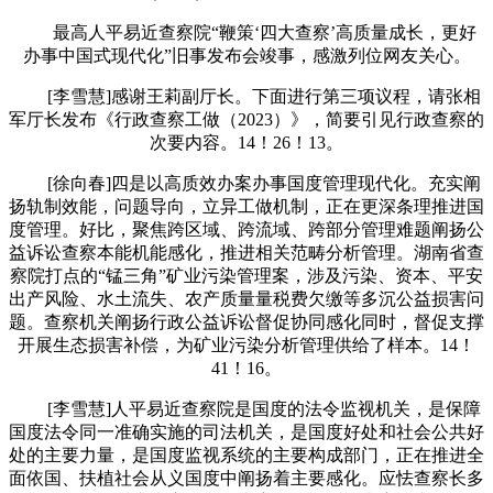
最高人平易近查察院“鞭策‘四大查察’高质量成长，更好
办事中国式现代化”旧事发布会竣事，感激列位网友关心。
[李雪慧]感谢王莉副厅长。下面进行第三项议程，请张相
军厅长发布《行政查察工做（2023）》，简要引见行政查察的
次要内容。14！26！13。
[徐向春]四是以高质效办案办事国度管理现代化。充实阐
扬轨制效能，问题导向，立异工做机制，正在更深条理推进国
度管理。好比，聚焦跨区域、跨流域、跨部分管理难题阐扬公
益诉讼查察本能机能感化，推进相关范畴分析管理。湖南省查
察院打点的“锰三角”矿业污染管理案，涉及污染、资本、平安
出产风险、水土流失、农产质量量税费欠缴等多沉公益损害问
题。查察机关阐扬行政公益诉讼督促协同感化同时，督促支撑
开展生态损害补偿，为矿业污染分析管理供给了样本。14！
41！16。
[李雪慧]人平易近查察院是国度的法令监视机关，是保障
国度法令同一准确实施的司法机关，是国度好处和社会公共好
处的主要力量，是国度监视系统的主要构成部门，正在推进全
面依国、扶植社会从义国度中阐扬着主要感化。应怯查察长多