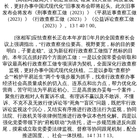
长，更好办事中国式现代化”旧事发布会即将起头。此次旧事
发布会将发布《刑事查察工做（2023）》《平易近事查察工做
（2023）》《行政查察工做（2023）》《公益诉讼查察工做
（2023）》。13！40！00。
[张相军]应怯查察长正在本年岁首年月的全国查察长会
议上强调指出，“行政查察坐位要高、视野要宽，标的目的要
明白，子要走稳”。这为新征程行政查察工做指了然标的目
的。本年沉点抓好四个方面的工做：一是以全国常委会听取和
审议最高检行政查察工做专项演讲为契机，全面深化行政查察
监视，更好办事中国式现代化扶植。二是以参取“查察护
企”“检护平易近生”两个专项步履为抓手，找准行政查察办事
经济社会高质量成长的切入点、连系点和出力点，帮力优化化
营商，苦守司法为平易近初心。三是高质效办妥每一个案件，
聚焦行政相对人有案诉不成、有理诉不赢以及不敢诉、不懂
诉、不克不及无效行使诉讼等“死角”“盲区”问题，既把牢行政
诉讼监视这个沉心，又结实有序推进行政违法行为监视，协同
法院、行政机关等依律例范推进行政争议本色性化解。四是以
强化党委带领下的“府检联动”为依托，进一步规范推进反向跟
尾，摸索成立取党委委法律监视、督察等协同跟尾机制，配合
推进国度、、社会一体扶植。14！31！13。