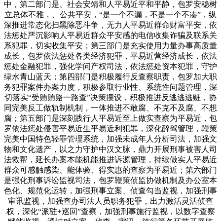
中，第二部门是、社会安靖和人平易近平和平静，包罗安稳树
立总体不雅，、公共平安，“是一个不漏，不是一个不凑”，纵
深推进常态化扫黑除恶斗争，无力人平易近群命财富平安，依
法惩处严沉影响人平易近群众平安感的电信收集诈骗及联系关
系犯罪，切实收集平安；第三部门是充实使用力量办事高质量
成长，包罗依法惩处各类经济犯罪，平易近营经济成长，依法
惩处金融犯罪，强化学问产权司法，依法惩处资本犯罪，守护
绿水青山蓝天；第四部门是积极履行反查察职责，包罗加大职
务犯罪案件办案力度，积极参取行业性、系统性问题管理，深
切落实“受贿贿赂一路查”决策摆设，积极推进反逃逃逃赃，协
同完美反工做轨制机制，一体推进不敢腐、不克不及腐、不想
腐；第五部门是深刻践行人平易近至上做实查察为平易近，包
罗依法惩处侵害平易近生平易近利犯罪，深化醉驾管理，鞭策
完美中国特色轻罪管理系统，加强未成年人分析司法，加强文
物和文化遗产，以之力守护中汉文脉，鼎力开展刑事被害人司
法救帮，延长办案本能机能推进诉源管理，持续做实人平易近
群众可感触感染、能体验、得实惠的查察为平易近；第六部门
是强化刑事诉讼监视司法，包罗鞭策侦监协做机制及办公室本
色化、规范化运转，加强刑事立案、侦查勾当监视，加强刑事
审讯监视，加强查办司法人员职务犯罪，出力激活灵活侦查
权，深化“派驻+巡回”查察，加强刑事施行监视，以数字查察