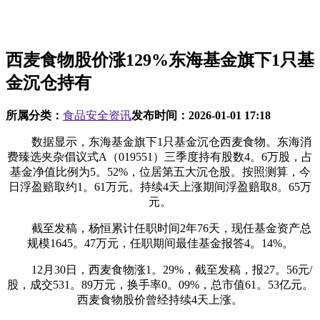
西麦食物股价涨129%东海基金旗下1只基
金沉仓持有
所属分类：
食品安全资讯
发布时间：
2026-01-01 17:18
数据显示，东海基金旗下1只基金沉仓西麦食物。东海消
费臻选夹杂倡议式A（019551）三季度持有股数4。6万股，占
基金净值比例为5。52%，位居第五大沉仓股。按照测算，今
日浮盈赔取约1。61万元。持续4天上涨期间浮盈赔取8。65万
元。
截至发稿，杨恒累计任职时间2年76天，现任基金资产总
规模1645。47万元，任职期间最佳基金报答4。14%。
12月30日，西麦食物涨1。29%，截至发稿，报27。56元/
股，成交531。89万元，换手率0。09%，总市值61。53亿元。
西麦食物股价曾经持续4天上涨。